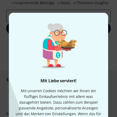
Inspirierende Beiträge
Deals
Thomann Insights
E-Mail-Adresse
*
Jetzt anmelden
Mit Klick auf „Jetzt anmelden“ stimmen Sie dem Erhalt von E-Mail-
Werbung und einer Messung des E-Mail-Nutzungsverhaltens zu. Die
Abmeldung ist jederzeit möglich. Weitere Informationen finden Sie in
unseren
Datenschutzhinweisen
.
* Pflichtfeld
Sicher einkaufen & bezahlen
Mit Liebe serviert!
Mit unseren Cookies möchten wir Ihnen ein
fluffiges Einkaufserlebnis mit allem was
dazugehört bieten. Dazu zählen zum Beispiel
passende Angebote, personalisierte Anzeigen
Bezahlen Sie vertraulich und sicher per Nachnahme,
und das Merken von Einstellungen. Wenn das für