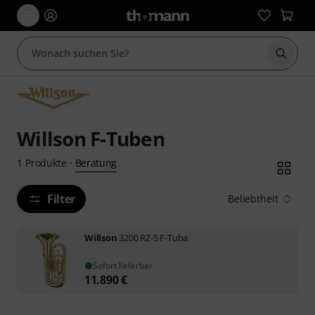
Suche 
Willson F-Tuben
Beratung
1
Produkte
·
Filter
Beliebtheit
Willson
3200 RZ-5 F-Tuba
Sofort lieferbar
11.890
€