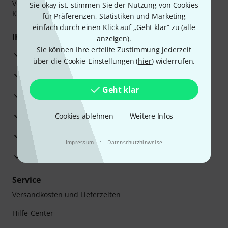
Vorkasse, PayPal, Amazon Pay,
Klarna Sofort bezahlen
,
Sie okay ist, stimmen Sie der Nutzung von Cookies
Klarna Ratenzahlung
oder Kreditkarte.
für Präferenzen, Statistiken und Marketing
einfach durch einen Klick auf „Geht klar“ zu (
alle
Ihre Vorteile
anzeigen
).
Sie können Ihre erteilte Zustimmung jederzeit
3 Jahre Thomann Garantie
über die Cookie-Einstellungen (
hier
) widerrufen.
30 Tage Money-Back-Garantie
Geht klar
Reparaturservice
Beratung durch Fachexperten
Cookies ablehnen
Weitere Infos
Zufriedenheitsgarantie
·
Impressum
Datenschutzhinweise
Europas größtes Versandlager
Service
Versandkosten und Lieferzeiten
Hilfe-Center