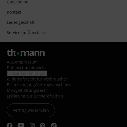
Gutscheine
Kontakt
Ladengeschäft
Service im Überblick
AGB
/
Impressum
Datenschutzhinweise
Cookie-Einstellungen
Widerrufsrecht für Verbraucher
Bestellvorgang/Vertragsabschluss
Mängelhaftungsrecht
Erklärung zur Barrierefreiheit
Vertrag widerrufen