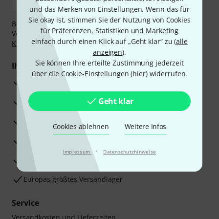
und das Merken von Einstellungen. Wenn das für
Sie okay ist, stimmen Sie der Nutzung von Cookies
Bezahlen Sie vertraulich und sicher per Nachnahme,
für Präferenzen, Statistiken und Marketing
Vorkasse, PayPal, Amazon Pay,
Klarna Sofort bezahlen
,
einfach durch einen Klick auf „Geht klar“ zu (
alle
Klarna Ratenzahlung
oder Kreditkarte.
anzeigen
).
Sie können Ihre erteilte Zustimmung jederzeit
Ihre Vorteile
über die Cookie-Einstellungen (
hier
) widerrufen.
3 Jahre Thomann Garantie
Geht klar
30 Tage Money-Back-Garantie
Reparaturservice
Cookies ablehnen
Weitere Infos
Beratung durch Fachexperten
·
Impressum
Datenschutzhinweise
Zufriedenheitsgarantie
Europas größtes Versandlager
Service
Versandkosten und Lieferzeiten