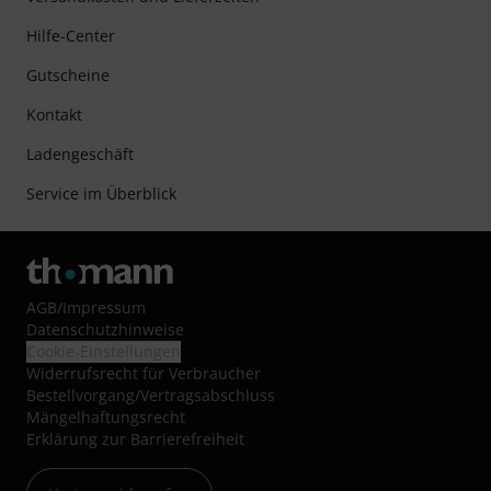
Hilfe-Center
Gutscheine
Kontakt
Ladengeschäft
Service im Überblick
AGB
/
Impressum
Datenschutzhinweise
Cookie-Einstellungen
Widerrufsrecht für Verbraucher
Bestellvorgang/Vertragsabschluss
Mängelhaftungsrecht
Erklärung zur Barrierefreiheit