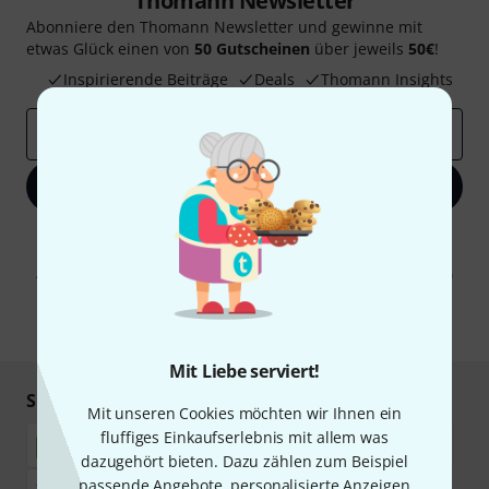
Thomann Newsletter
Abonniere den Thomann Newsletter und gewinne mit
etwas Glück einen von
50 Gutscheinen
über jeweils
50€
!
Inspirierende Beiträge
Deals
Thomann Insights
E-Mail-Adresse
*
Jetzt anmelden
Mit Klick auf „Jetzt anmelden“ stimmen Sie dem Erhalt von E-Mail-
Werbung und einer Messung des E-Mail-Nutzungsverhaltens zu. Die
Abmeldung ist jederzeit möglich. Weitere Informationen finden Sie in
unseren
Datenschutzhinweisen
.
* Pflichtfeld
Mit Liebe serviert!
Sicher einkaufen & bezahlen
Mit unseren Cookies möchten wir Ihnen ein
fluffiges Einkaufserlebnis mit allem was
dazugehört bieten. Dazu zählen zum Beispiel
passende Angebote, personalisierte Anzeigen