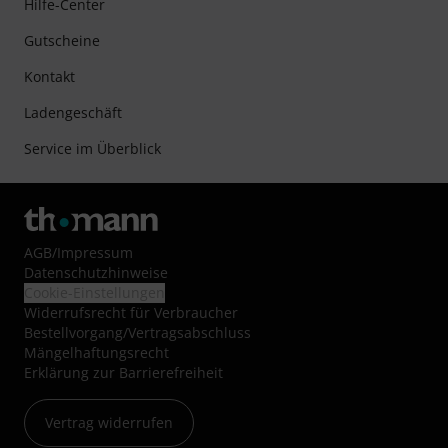
Hilfe-Center
Gutscheine
Kontakt
Ladengeschäft
Service im Überblick
AGB
/
Impressum
Datenschutzhinweise
Cookie-Einstellungen
Widerrufsrecht für Verbraucher
Bestellvorgang/Vertragsabschluss
Mängelhaftungsrecht
Erklärung zur Barrierefreiheit
Vertrag widerrufen