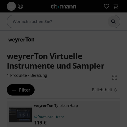
Suche 
weyrerTon Virtuelle
Instrumente und Sampler
Beratung
1
Produkte
·
Filter
Beliebtheit
weyrerTon
Tyrolean Harp
Download-Lizenz
119
€