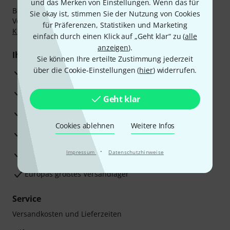
und das Merken von Einstellungen. Wenn das für
Bezahlen Sie vertraulich und sicher per Nachnahme,
Sie okay ist, stimmen Sie der Nutzung von Cookies
Vorkasse, PayPal, Amazon Pay,
Klarna Sofort bezahlen
,
für Präferenzen, Statistiken und Marketing
Klarna Ratenzahlung
oder Kreditkarte.
einfach durch einen Klick auf „Geht klar“ zu (
alle
anzeigen
).
Ihre Vorteile
Sie können Ihre erteilte Zustimmung jederzeit
über die Cookie-Einstellungen (
hier
) widerrufen.
3 Jahre Thomann Garantie
30 Tage Money-Back-Garantie
Geht klar
Reparaturservice
Cookies ablehnen
Weitere Infos
Beratung durch Fachexperten
·
Zufriedenheitsgarantie
Impressum
Datenschutzhinweise
Europas größtes Versandlager
Service
Versandkosten und Lieferzeiten