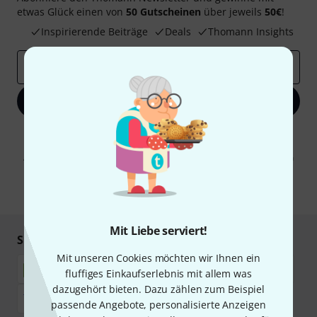
etwas Glück einen von
50 Gutscheinen
über jeweils
50€
!
Inspirierende Beiträge
Deals
Thomann Insights
E-Mail-Adresse
*
Jetzt anmelden
Mit Klick auf „Jetzt anmelden“ stimmen Sie dem Erhalt von E-Mail-
Werbung und einer Messung des E-Mail-Nutzungsverhaltens zu. Die
Abmeldung ist jederzeit möglich. Weitere Informationen finden Sie in
unseren
Datenschutzhinweisen
.
* Pflichtfeld
Mit Liebe serviert!
Sicher einkaufen & bezahlen
Mit unseren Cookies möchten wir Ihnen ein
fluffiges Einkaufserlebnis mit allem was
dazugehört bieten. Dazu zählen zum Beispiel
passende Angebote, personalisierte Anzeigen