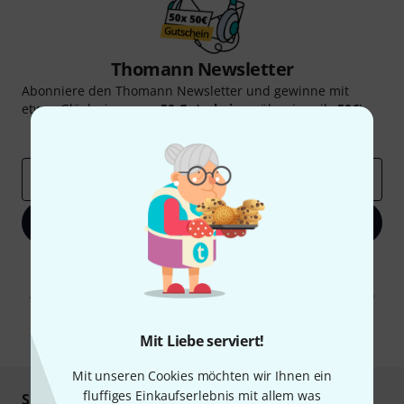
Thomann Newsletter
Abonniere den Thomann Newsletter und gewinne mit
etwas Glück einen von
50 Gutscheinen
über jeweils
50€
!
Inspirierende Beiträge
Deals
Thomann Insights
E-Mail-Adresse
*
Jetzt anmelden
Mit Klick auf „Jetzt anmelden“ stimmen Sie dem Erhalt von E-Mail-
Werbung und einer Messung des E-Mail-Nutzungsverhaltens zu. Die
Abmeldung ist jederzeit möglich. Weitere Informationen finden Sie in
unseren
Datenschutzhinweisen
.
* Pflichtfeld
Mit Liebe serviert!
Mit unseren Cookies möchten wir Ihnen ein
fluffiges Einkaufserlebnis mit allem was
Sicher einkaufen & bezahlen