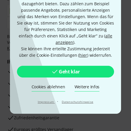
dazugehört bieten. Dazu zählen zum Beispiel
passende Angebote, personalisierte Anzeigen
und das Merken von Einstellungen. Wenn das für
Sie okay ist, stimmen Sie der Nutzung von Cookies
für Präferenzen, Statistiken und Marketing
einfach durch einen Klick auf „Geht klar“ zu (
alle
Bezahlen Sie vertraulich und sicher per Nachnahme,
Vorkasse, PayPal, Amazon Pay,
anzeigen
Klarna Sofort bezahlen
).
,
Klarna Ratenzahlung
oder Kreditkarte.
Sie können Ihre erteilte Zustimmung jederzeit
über die Cookie-Einstellungen (
hier
) widerrufen.
Ihre Vorteile
3 Jahre Thomann Garantie
Geht klar
30 Tage Money-Back-Garantie
Cookies ablehnen
Weitere Infos
Reparaturservice
·
Impressum
Datenschutzhinweise
Beratung durch Fachexperten
Zufriedenheitsgarantie
Europas größtes Versandlager