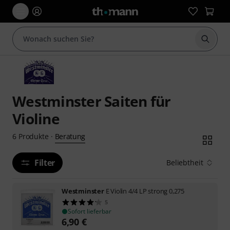
Suche 
Westminster Saiten für
Violine
Beratung
6
Produkte
·
Filter
Beliebtheit
Westminster
E Violin 4/4 LP strong 0,275
5
Sofort lieferbar
6,90
€