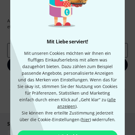
Thomann Newsletter
Abonniere den Thomann Newsletter und gewinne mit
etwas Glück einen von
50 Gutscheinen
über jeweils
50€
!
Inspirierende Beiträge
Deals
Thomann Insights
Mit Liebe serviert!
E-Mail-Adresse
*
Mit unseren Cookies möchten wir Ihnen ein
fluffiges Einkaufserlebnis mit allem was
Jetzt anmelden
dazugehört bieten. Dazu zählen zum Beispiel
passende Angebote, personalisierte Anzeigen
Mit Klick auf „Jetzt anmelden“ stimmen Sie dem Erhalt von E-Mail-
und das Merken von Einstellungen. Wenn das für
Werbung und einer Messung des E-Mail-Nutzungsverhaltens zu. Die
Sie okay ist, stimmen Sie der Nutzung von Cookies
Abmeldung ist jederzeit möglich. Weitere Informationen finden Sie in
für Präferenzen, Statistiken und Marketing
unseren
Datenschutzhinweisen
.
einfach durch einen Klick auf „Geht klar“ zu (
alle
* Pflichtfeld
anzeigen
).
Sie können Ihre erteilte Zustimmung jederzeit
über die Cookie-Einstellungen (
hier
) widerrufen.
Sicher einkaufen & bezahlen