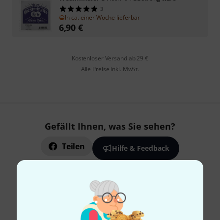
3
In ca. einer Woche lieferbar
6,90
€
Kostenloser Versand ab 29 €
Alle Preise inkl. MwSt.
Gefällt Ihnen, was Sie sehen?
Teilen
Hilfe & Feedback