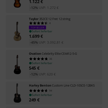
1.122
€
-12%
UVP:
1.272
€
Taylor
352CE 12 Fret 12 string
4
TOP-SELLER
Sofort lieferbar
1.699
€
-45%
UVP:
3.092,81
€
Ovation
Celebrity Elite CE4412-5-G
36
Sofort lieferbar
545
€
-12%
UVP:
620
€
Harley Benton
Custom Line CLD-10SCE-12BKS
94
Sofort lieferbar
249
€