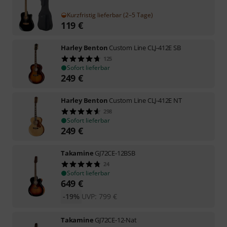
Kurzfristig lieferbar (2–5 Tage)
119
€
Harley Benton
Custom Line CLJ-412E SB
125
Sofort lieferbar
249
€
Harley Benton
Custom Line CLJ-412E NT
298
Sofort lieferbar
249
€
Takamine
GJ72CE-12BSB
24
Sofort lieferbar
649
€
-19%
UVP:
799
€
Takamine
GJ72CE-12-Nat