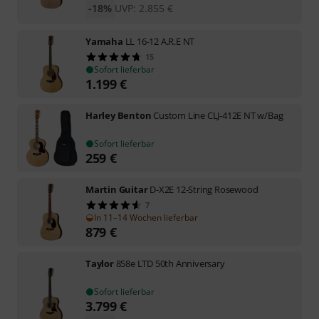
-18%
UVP:
2.855
€
Yamaha
LL 16-12 A.R.E NT
15
Sofort lieferbar
1.199
€
Harley Benton
Custom Line CLJ-412E NT w/Bag
Sofort lieferbar
259
€
Martin Guitar
D-X2E 12-String Rosewood
7
In 11–14 Wochen lieferbar
879
€
Taylor
858e LTD 50th Anniversary
Sofort lieferbar
3.799
€