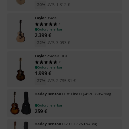
-20%
UVP:
1.312
€
Taylor
354ce
1
Sofort lieferbar
2.399
€
-22%
UVP:
3.093
€
Taylor
264ce-K DLX
2
Sofort lieferbar
1.999
€
-27%
UVP:
2.735,81
€
Harley Benton
Cust. Line CLJ-412E 3SB w/Bag
Sofort lieferbar
259
€
Harley Benton
D-200CE-12NT w/Bag