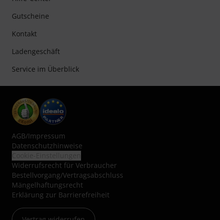
Gutscheine
Kontakt
Ladengeschäft
Service im Überblick
AGB
/
Impressum
Datenschutzhinweise
Cookie-Einstellungen
Widerrufsrecht für Verbraucher
Bestellvorgang/Vertragsabschluss
Mängelhaftungsrecht
Erklärung zur Barrierefreiheit
Vertrag widerrufen