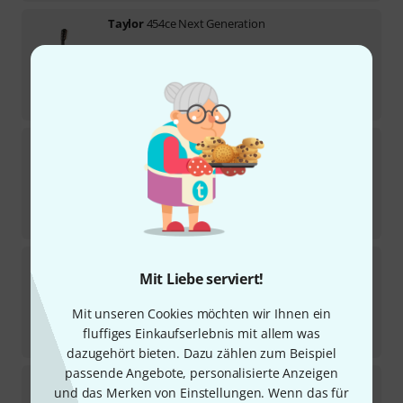
Taylor
454ce Next Generation
Sofort lieferbar
2.899
€
-19%
UVP:
3.569
€
Fender
Tim Armstrong Hellcat 12
29
Sofort lieferbar
499
€
-15%
UVP:
589
€
Godin
Mahogany Folk 12 Rustic B A/E
Mit Liebe serviert!
1
Sofort lieferbar
999
€
Mit unseren Cookies möchten wir Ihnen ein
fluffiges Einkaufserlebnis mit allem was
-14%
UVP:
1.159
€
dazugehört bieten. Dazu zählen zum Beispiel
passende Angebote, personalisierte Anzeigen
Ibanez
AW5412CE-OPN Artwood
und das Merken von Einstellungen. Wenn das für
37