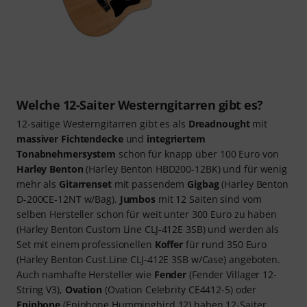
Welche 12-Saiter Westerngitarren gibt es?
12-saitige Westerngitarren gibt es als
Dreadnought
mit
massiver Fichtendecke
und
integriertem
Tonabnehmersystem
schon für knapp über 100 Euro von
Harley Benton
(Harley Benton HBD200-12BK) und für wenig
mehr als
Gitarrenset
mit passendem
Gigbag
(Harley Benton
D-200CE-12NT w/Bag).
Jumbos
mit 12 Saiten sind vom
selben Hersteller schon für weit unter 300 Euro zu haben
(Harley Benton Custom Line CLJ-412E 3SB) und werden als
Set mit einem professionellen
Koffer
für rund 350 Euro
(Harley Benton Cust.Line CLJ-412E 3SB w/Case) angeboten.
Auch namhafte Hersteller wie
Fender
(Fender Villager 12-
String V3),
Ovation
(Ovation Celebrity CE4412-5) oder
Epiphone
(Epiphone Hummingbird 12) haben 12-Saiter