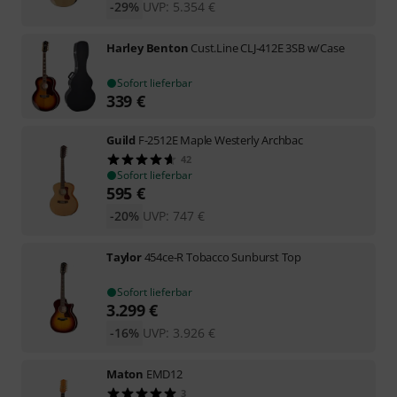
-29%
UVP:
5.354
€
Harley Benton
Cust.Line CLJ-412E 3SB w/Case
Sofort lieferbar
339
€
Guild
F-2512E Maple Westerly Archbac
42
Sofort lieferbar
595
€
-20%
UVP:
747
€
Taylor
454ce-R Tobacco Sunburst Top
Sofort lieferbar
3.299
€
-16%
UVP:
3.926
€
Maton
EMD12
3