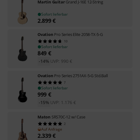
Martin Guitar
Grand J-16E 12-String
Sofort lieferbar
2.899
€
Ovation
Pro Series Elite 2058-TX-5-G
10
Sofort lieferbar
849
€
-14%
UVP:
990
€
Ovation
Pro Series 2751AX-5-G Std.Ball
7
Sofort lieferbar
999
€
-15%
UVP:
1.176
€
Maton
SRS70C-12 w/ Case
2
Auf Anfrage
2.339
€