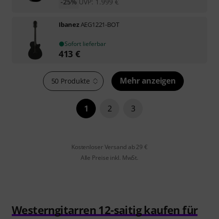
-25%
UVP:
1.999
€
Ibanez
AEG1221-BOT
Sofort lieferbar
413
€
Mehr anzeigen
50 Produkte
1
2
3
Kostenloser Versand ab 29 €
Alle Preise inkl. MwSt.
Westerngitarren 12-saitig kaufen für