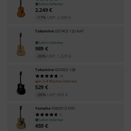
Sofort lieferbar
2.249
€
-17%
UVP:
2.699
€
Takamine
GD74CE-12U NAT
Sofort lieferbar
989
€
-20%
UVP:
1.229
€
Takamine
GD30CE-12B
18
In 3–4 Wochen lieferbar
529
€
-20%
UVP:
659
€
Yamaha
FG820-12 NTII
5
Sofort lieferbar
459
€