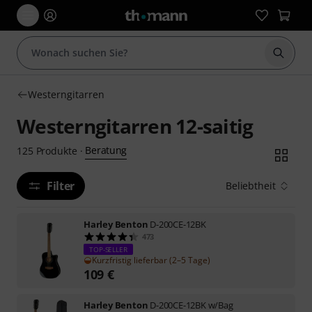
Suche 
Westerngitarren
Westerngitarren 12-saitig
Beratung
125
Produkte
·
Filter
Beliebtheit
Harley Benton
D-200CE-12BK
473
TOP-SELLER
Kurzfristig lieferbar (2–5 Tage)
109
€
Harley Benton
D-200CE-12BK w/Bag