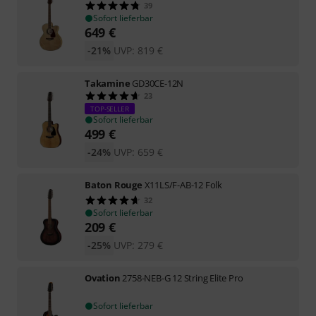
39
Sofort lieferbar
649
€
-21%
UVP:
819
€
Takamine
GD30CE-12N
23
TOP-SELLER
Sofort lieferbar
499
€
-24%
UVP:
659
€
Baton Rouge
X11LS/F-AB-12 Folk
32
Sofort lieferbar
209
€
-25%
UVP:
279
€
Ovation
2758-NEB-G 12 String Elite Pro
Sofort lieferbar