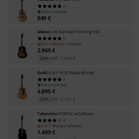
6
Sofort lieferbar
849
€
Gibson
J-45 Standard 12 String VSB
5
In 3–4 Wochen lieferbar
2.969
€
-20%
UVP:
3.699
€
Guild
USA F-512E Maple Blonde
2
Sofort lieferbar
4.895
€
-20%
UVP:
6.152
€
Takamine
EF381SC w/Softcase
4
In 5–7 Wochen lieferbar
1.499
€