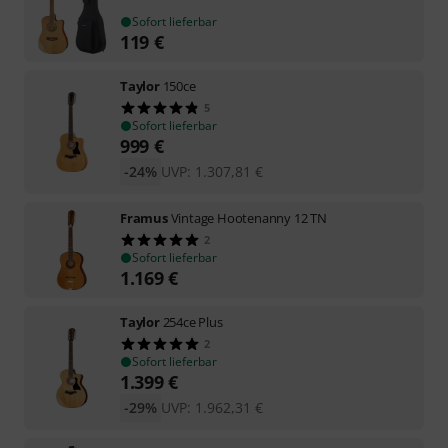
Sofort lieferbar
119
€
Taylor
150ce
5
Sofort lieferbar
999
€
-24%
UVP:
1.307,81
€
Framus
Vintage Hootenanny 12 TN
2
Sofort lieferbar
1.169
€
Taylor
254ce Plus
2
Sofort lieferbar
1.399
€
-29%
UVP:
1.962,31
€