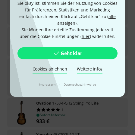
Sie okay ist, stimmen Sie der Nutzung von Cookies
In 11–14 Wochen lieferbar
417
€
für Präferenzen, Statistiken und Marketing
einfach durch einen Klick auf „Geht klar“ zu (
alle
-16%
UVP:
499
€
anzeigen
).
Sie können Ihre erteilte Zustimmung jederzeit
Harley Benton
D-200CE-12BK Bundle
über die Cookie-Einstellungen (
hier
) widerrufen.
Kurzfristig lieferbar (2–5 Tage)
189
€
Geht klar
Guild
F-512E Natural USA
Cookies ablehnen
Weitere Infos
3
Sofort lieferbar
4.999
€
·
Impressum
Datenschutzhinweise
-19%
UVP:
6.152
€
Ovation
1758-1-G 12 String Pro Elite
1
Sofort lieferbar
933
€
Yamaha
APX700II-12 NT