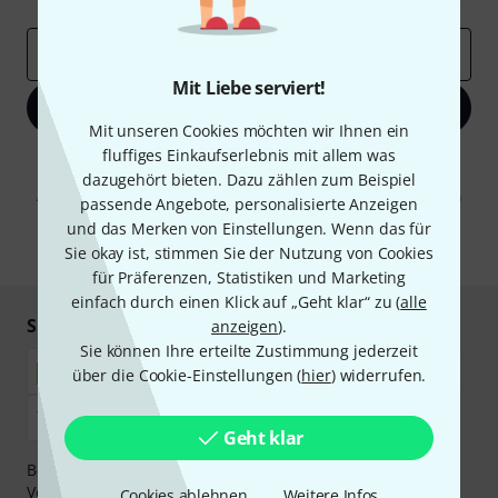
E-Mail-Adresse
*
Mit Liebe serviert!
Jetzt anmelden
Mit unseren Cookies möchten wir Ihnen ein
fluffiges Einkaufserlebnis mit allem was
Mit Klick auf „Jetzt anmelden“ stimmen Sie dem Erhalt von E-Mail-
Werbung und einer Messung des E-Mail-Nutzungsverhaltens zu. Die
dazugehört bieten. Dazu zählen zum Beispiel
Abmeldung ist jederzeit möglich. Weitere Informationen finden Sie in
passende Angebote, personalisierte Anzeigen
unseren
Datenschutzhinweisen
.
und das Merken von Einstellungen. Wenn das für
* Pflichtfeld
Sie okay ist, stimmen Sie der Nutzung von Cookies
für Präferenzen, Statistiken und Marketing
einfach durch einen Klick auf „Geht klar“ zu (
alle
Sicher einkaufen & bezahlen
anzeigen
).
Sie können Ihre erteilte Zustimmung jederzeit
über die Cookie-Einstellungen (
hier
) widerrufen.
Geht klar
Bezahlen Sie vertraulich und sicher per Nachnahme,
Vorkasse, PayPal, Amazon Pay,
Klarna Sofort bezahlen
,
Cookies ablehnen
Weitere Infos