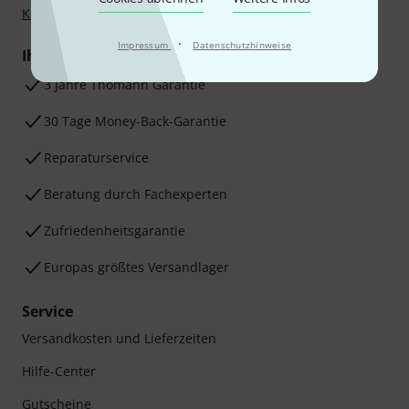
Klarna Ratenzahlung
oder Kreditkarte.
·
Impressum
Datenschutzhinweise
Ihre Vorteile
3 Jahre Thomann Garantie
30 Tage Money-Back-Garantie
Reparaturservice
Beratung durch Fachexperten
Zufriedenheitsgarantie
Europas größtes Versandlager
Service
Versandkosten und Lieferzeiten
Hilfe-Center
Gutscheine