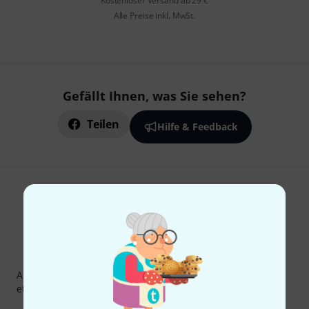
Kostenloser Versand ab 29 €
Alle Preise inkl. MwSt.
Gefällt Ihnen, was Sie sehen?
Teilen
Hilfe & Feedback
Thomann Newsletter
Abonniere den Thomann Newsletter und gewinne mit
etwas Glück einen von
50 Gutscheinen
über jeweils
50€
!
Inspirierende Beiträge
Deals
Thomann Insights