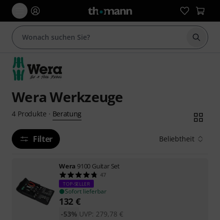
Suche 
Wera Werkzeuge
Beratung
4
Produkte
·
Filter
Beliebtheit
Wera
9100 Guitar Set
47
TOP-SELLER
Sofort lieferbar
132
€
-53%
UVP:
279,78
€