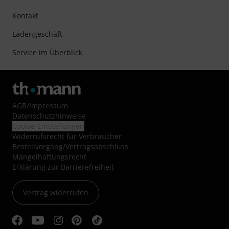
Kontakt
Ladengeschäft
Service im Überblick
AGB
/
Impressum
Datenschutzhinweise
Cookie-Einstellungen
Widerrufsrecht für Verbraucher
Bestellvorgang/Vertragsabschluss
Mängelhaftungsrecht
Erklärung zur Barrierefreiheit
Vertrag widerrufen