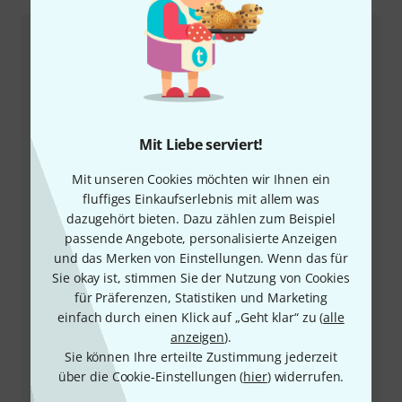
Kundenservice
Mit Liebe serviert!
Mit unseren Cookies möchten wir Ihnen ein
fluffiges Einkaufserlebnis mit allem was
dazugehört bieten. Dazu zählen zum Beispiel
+49-9546-9223-66
passende Angebote, personalisierte Anzeigen
und das Merken von Einstellungen. Wenn das für
Sie okay ist, stimmen Sie der Nutzung von Cookies
Unser Thomann Team Kundenservice steht Ihnen bei
für Präferenzen, Statistiken und Marketing
allen Fragen und Problemen nach dem Kauf zur Seite.
einfach durch einen Klick auf „Geht klar“ zu (
alle
anzeigen
).
Kundennummer bereithalten
Sie können Ihre erteilte Zustimmung jederzeit
über die Cookie-Einstellungen (
hier
) widerrufen.
Öffnungszeiten