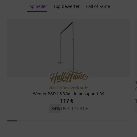
Top-Seller
Top bewertet
Hall of Fame
2000 Stück verkauft
s
Wentex
P&D 1,8-3,0m drape support BK
117 €
-34%
UVP: 177,31 €