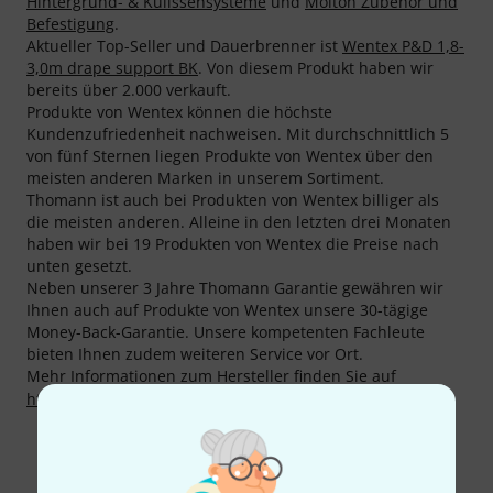
Hintergrund- & Kulissensysteme
und
Molton Zubehör und
Befestigung
.
Aktueller Top-Seller und Dauerbrenner ist
Wentex P&D 1,8-
3,0m drape support BK
. Von diesem Produkt haben wir
bereits über 2.000 verkauft.
Produkte von Wentex können die höchste
Kundenzufriedenheit nachweisen. Mit durchschnittlich 5
von fünf Sternen liegen Produkte von Wentex über den
meisten anderen Marken in unserem Sortiment.
Thomann ist auch bei Produkten von Wentex billiger als
die meisten anderen. Alleine in den letzten drei Monaten
haben wir bei 19 Produkten von Wentex die Preise nach
unten gesetzt.
Neben unserer 3 Jahre Thomann Garantie gewähren wir
Ihnen auch auf Produkte von Wentex unsere 30-tägige
Money-Back-Garantie. Unsere kompetenten Fachleute
bieten Ihnen zudem weiteren Service vor Ort.
Mehr Informationen zum Hersteller finden Sie auf
http://www.wentex.eu
So erreichen Sie uns