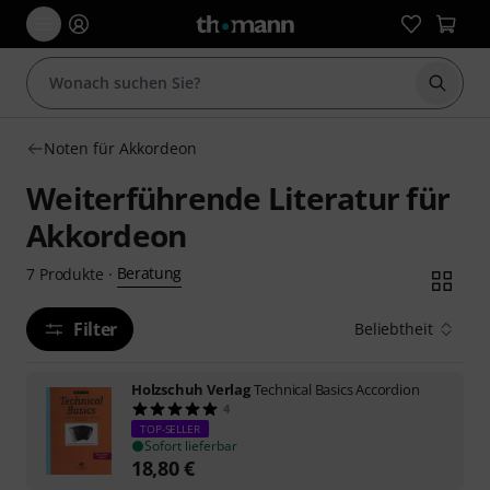
Suche 
Noten für Akkordeon
Weiterführende Literatur für
Akkordeon
Beratung
7
Produkte
·
Filter
Beliebtheit
Holzschuh Verlag
Technical Basics Accordion
4
TOP-SELLER
Sofort lieferbar
18,80
€