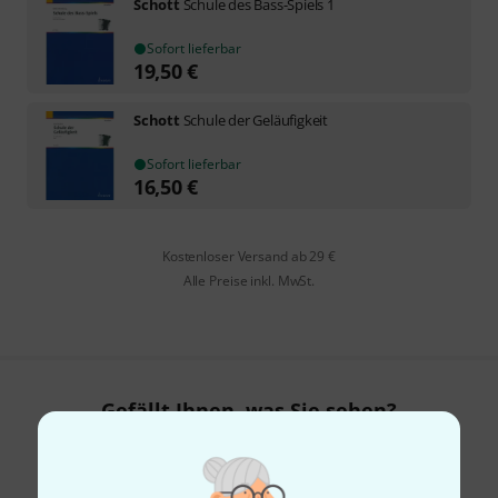
Schott
Schule des Bass-Spiels 1
Sofort lieferbar
19,50
€
Schott
Schule der Geläufigkeit
Sofort lieferbar
16,50
€
Kostenloser Versand ab 29 €
Alle Preise inkl. MwSt.
Gefällt Ihnen, was Sie sehen?
Teilen
Hilfe & Feedback