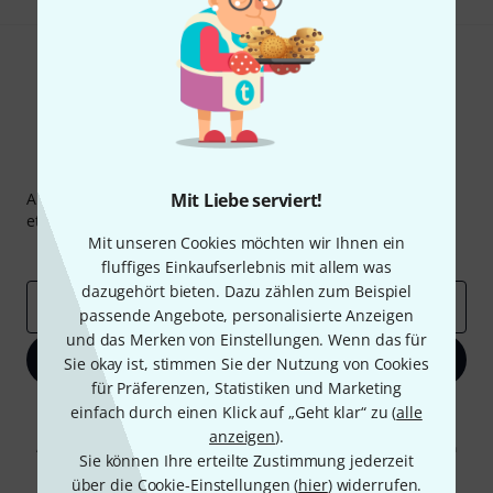
Thomann Newsletter
Abonniere den Thomann Newsletter und gewinne mit
Mit Liebe serviert!
etwas Glück einen von
50 Gutscheinen
über jeweils
50€
!
Mit unseren Cookies möchten wir Ihnen ein
Inspirierende Beiträge
Deals
Thomann Insights
fluffiges Einkaufserlebnis mit allem was
dazugehört bieten. Dazu zählen zum Beispiel
E-Mail-Adresse
*
passende Angebote, personalisierte Anzeigen
und das Merken von Einstellungen. Wenn das für
Jetzt anmelden
Sie okay ist, stimmen Sie der Nutzung von Cookies
für Präferenzen, Statistiken und Marketing
einfach durch einen Klick auf „Geht klar“ zu (
alle
Mit Klick auf „Jetzt anmelden“ stimmen Sie dem Erhalt von E-Mail-
Werbung und einer Messung des E-Mail-Nutzungsverhaltens zu. Die
anzeigen
).
Abmeldung ist jederzeit möglich. Weitere Informationen finden Sie in
Sie können Ihre erteilte Zustimmung jederzeit
unseren
Datenschutzhinweisen
.
über die Cookie-Einstellungen (
hier
) widerrufen.