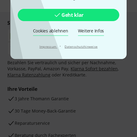
* Pflichtfeld
Geht klar
Sicher einkaufen & bezahlen
Cookies ablehnen
Weitere Infos
·
Impressum
Datenschutzhinweise
Bezahlen Sie vertraulich und sicher per Nachnahme,
Vorkasse, PayPal, Amazon Pay,
Klarna Sofort bezahlen
,
Klarna Ratenzahlung
oder Kreditkarte.
Ihre Vorteile
3 Jahre Thomann Garantie
30 Tage Money-Back-Garantie
Reparaturservice
Beratung durch Fachexperten