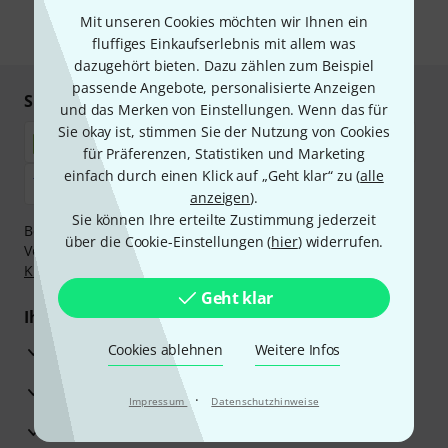
unseren
Datenschutzhinweisen
.
Mit unseren Cookies möchten wir Ihnen ein
* Pflichtfeld
fluffiges Einkaufserlebnis mit allem was
dazugehört bieten. Dazu zählen zum Beispiel
passende Angebote, personalisierte Anzeigen
Sicher einkaufen & bezahlen
und das Merken von Einstellungen. Wenn das für
Sie okay ist, stimmen Sie der Nutzung von Cookies
für Präferenzen, Statistiken und Marketing
einfach durch einen Klick auf „Geht klar“ zu (
alle
anzeigen
).
Sie können Ihre erteilte Zustimmung jederzeit
Bezahlen Sie vertraulich und sicher per Nachnahme,
über die Cookie-Einstellungen (
hier
) widerrufen.
Vorkasse, PayPal, Amazon Pay,
Klarna Sofort bezahlen
,
Klarna Ratenzahlung
oder Kreditkarte.
Geht klar
Ihre Vorteile
3 Jahre Thomann Garantie
Cookies ablehnen
Weitere Infos
30 Tage Money-Back-Garantie
·
Impressum
Datenschutzhinweise
Reparaturservice