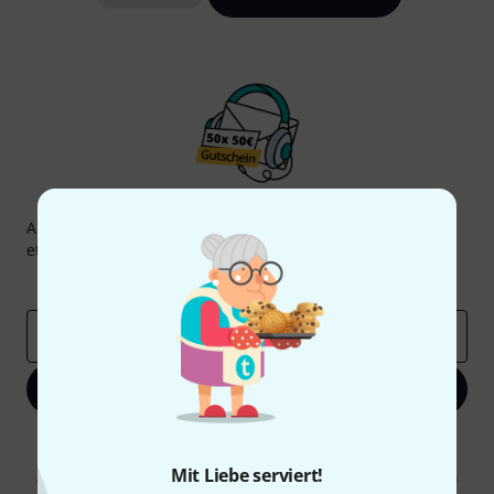
Thomann Newsletter
Abonniere den Thomann Newsletter und gewinne mit
etwas Glück einen von
50 Gutscheinen
über jeweils
50€
!
Inspirierende Beiträge
Deals
Thomann Insights
E-Mail-Adresse
*
Jetzt anmelden
Mit Klick auf „Jetzt anmelden“ stimmen Sie dem Erhalt von E-Mail-
Werbung und einer Messung des E-Mail-Nutzungsverhaltens zu. Die
Mit Liebe serviert!
Abmeldung ist jederzeit möglich. Weitere Informationen finden Sie in