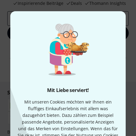
Inspirierende Beiträge
Deals
Thomann Insights
E-Mail-Adresse
*
Jetzt anmelden
Mit Klick auf „Jetzt anmelden“ stimmen Sie dem Erhalt von E-Mail-
Werbung und einer Messung des E-Mail-Nutzungsverhaltens zu. Die
Abmeldung ist jederzeit möglich. Weitere Informationen finden Sie in
unseren
Datenschutzhinweisen
.
* Pflichtfeld
Mit Liebe serviert!
Sicher einkaufen & bezahlen
Mit unseren Cookies möchten wir Ihnen ein
fluffiges Einkaufserlebnis mit allem was
dazugehört bieten. Dazu zählen zum Beispiel
passende Angebote, personalisierte Anzeigen
und das Merken von Einstellungen. Wenn das für
Bezahlen Sie vertraulich und sicher per Nachnahme,
Sie okay ist, stimmen Sie der Nutzung von Cookies