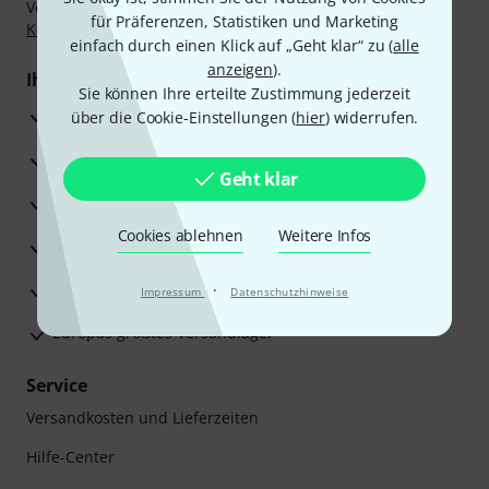
Vorkasse, PayPal, Amazon Pay,
Klarna Sofort bezahlen
,
für Präferenzen, Statistiken und Marketing
Klarna Ratenzahlung
oder Kreditkarte.
einfach durch einen Klick auf „Geht klar“ zu (
alle
anzeigen
).
Ihre Vorteile
Sie können Ihre erteilte Zustimmung jederzeit
3 Jahre Thomann Garantie
über die Cookie-Einstellungen (
hier
) widerrufen.
30 Tage Money-Back-Garantie
Geht klar
Reparaturservice
Cookies ablehnen
Weitere Infos
Beratung durch Fachexperten
Zufriedenheitsgarantie
·
Impressum
Datenschutzhinweise
Europas größtes Versandlager
Service
Versandkosten und Lieferzeiten
Hilfe-Center