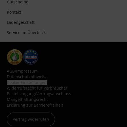
Gutscheine
Kontakt
Ladengeschäft
Service im Überblick
AGB
/
Impressum
Datenschutzhinweise
Cookie-Einstellungen
Widerrufsrecht für Verbraucher
Bestellvorgang/Vertragsabschluss
Mängelhaftungsrecht
Erklärung zur Barrierefreiheit
Vertrag widerrufen