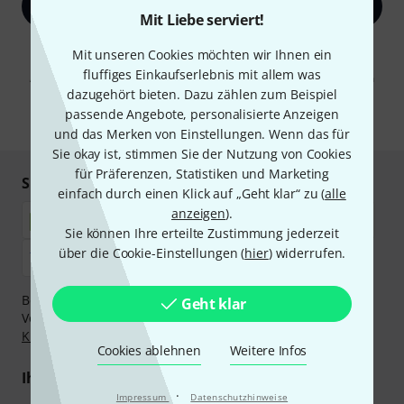
Jetzt anmelden
Mit Liebe serviert!
Mit Klick auf „Jetzt anmelden“ stimmen Sie dem Erhalt von E-Mail-
Mit unseren Cookies möchten wir Ihnen ein
Werbung und einer Messung des E-Mail-Nutzungsverhaltens zu. Die
fluffiges Einkaufserlebnis mit allem was
Abmeldung ist jederzeit möglich. Weitere Informationen finden Sie in
unseren
Datenschutzhinweisen
.
dazugehört bieten. Dazu zählen zum Beispiel
passende Angebote, personalisierte Anzeigen
* Pflichtfeld
und das Merken von Einstellungen. Wenn das für
Sie okay ist, stimmen Sie der Nutzung von Cookies
für Präferenzen, Statistiken und Marketing
Sicher einkaufen & bezahlen
einfach durch einen Klick auf „Geht klar“ zu (
alle
anzeigen
).
Sie können Ihre erteilte Zustimmung jederzeit
über die Cookie-Einstellungen (
hier
) widerrufen.
Bezahlen Sie vertraulich und sicher per Nachnahme,
Geht klar
Vorkasse, PayPal, Amazon Pay,
Klarna Sofort bezahlen
,
Klarna Ratenzahlung
oder Kreditkarte.
Cookies ablehnen
Weitere Infos
Ihre Vorteile
·
Impressum
Datenschutzhinweise