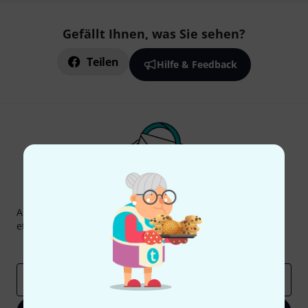
Gefällt Ihnen, was Sie sehen?
Teilen
Hilfe & Feedback
Thomann Newsletter
Abonniere den Thomann Newsletter und gewinne mit
etwas Glück einen von
50 Gutscheinen
über jeweils
50€
!
Inspirierende Beiträge
Deals
Thomann Insights
E-Mail-Adresse
*