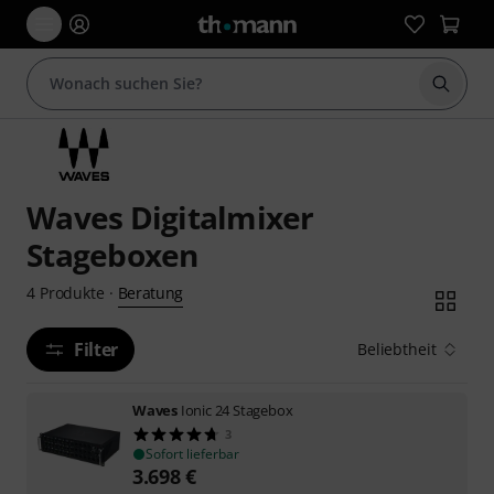
Suche 
Waves Digitalmixer
Stageboxen
Beratung
4
Produkte
·
Filter
Beliebtheit
Waves
Ionic 24 Stagebox
3
Sofort lieferbar
3.698
€