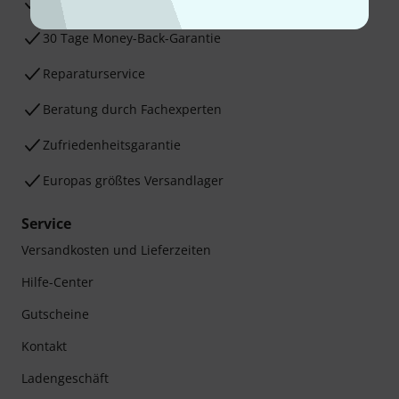
3 Jahre Thomann Garantie
30 Tage Money-Back-Garantie
Reparaturservice
Beratung durch Fachexperten
Zufriedenheitsgarantie
Europas größtes Versandlager
Service
Versandkosten und Lieferzeiten
Hilfe-Center
Gutscheine
Kontakt
Ladengeschäft