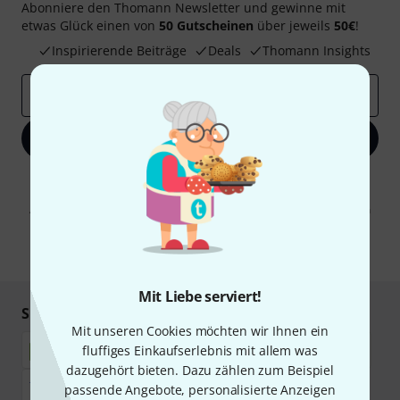
Abonniere den Thomann Newsletter und gewinne mit
etwas Glück einen von
50 Gutscheinen
über jeweils
50€
!
Inspirierende Beiträge
Deals
Thomann Insights
E-Mail-Adresse
*
Jetzt anmelden
Mit Klick auf „Jetzt anmelden“ stimmen Sie dem Erhalt von E-Mail-
Werbung und einer Messung des E-Mail-Nutzungsverhaltens zu. Die
Abmeldung ist jederzeit möglich. Weitere Informationen finden Sie in
unseren
Datenschutzhinweisen
.
* Pflichtfeld
Mit Liebe serviert!
Sicher einkaufen & bezahlen
Mit unseren Cookies möchten wir Ihnen ein
fluffiges Einkaufserlebnis mit allem was
dazugehört bieten. Dazu zählen zum Beispiel
passende Angebote, personalisierte Anzeigen