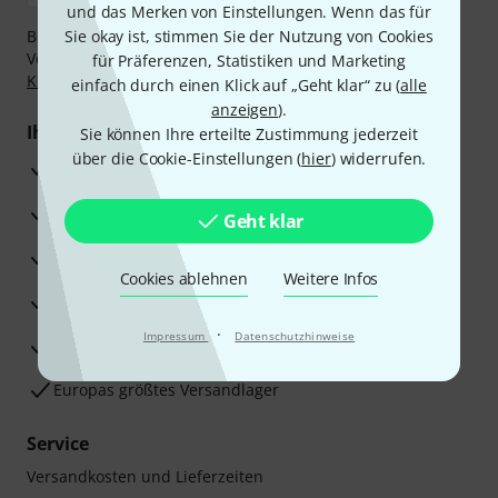
und das Merken von Einstellungen. Wenn das für
Bezahlen Sie vertraulich und sicher per Nachnahme,
Sie okay ist, stimmen Sie der Nutzung von Cookies
Vorkasse, PayPal, Amazon Pay,
Klarna Sofort bezahlen
,
für Präferenzen, Statistiken und Marketing
Klarna Ratenzahlung
oder Kreditkarte.
einfach durch einen Klick auf „Geht klar“ zu (
alle
anzeigen
).
Ihre Vorteile
Sie können Ihre erteilte Zustimmung jederzeit
über die Cookie-Einstellungen (
hier
) widerrufen.
3 Jahre Thomann Garantie
30 Tage Money-Back-Garantie
Geht klar
Reparaturservice
Cookies ablehnen
Weitere Infos
Beratung durch Fachexperten
·
Impressum
Datenschutzhinweise
Zufriedenheitsgarantie
Europas größtes Versandlager
Service
Versandkosten und Lieferzeiten