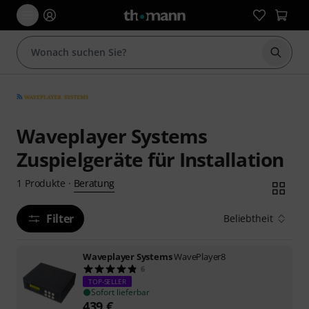
Suche 
Waveplayer Systems
Zuspielgeräte für Installation
Beratung
1
Produkte
·
Filter
Beliebtheit
Waveplayer Systems
WavePlayer8
6
TOP-SELLER
Sofort lieferbar
439
€