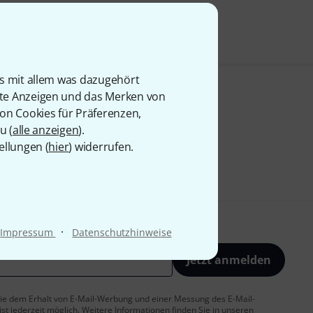
is mit allem was dazugehört
rte Anzeigen und das Merken von
von Cookies für Präferenzen,
u (
alle anzeigen
).
ellungen (
hier
) widerrufen.
·
Impressum
Datenschutzhinweise
Jetzt anmelden
 Sie dem Erhalt von E-Mail-Werbung und einer Messung des E-Mail-
t jederzeit möglich. Weitere Informationen finden Sie in unseren