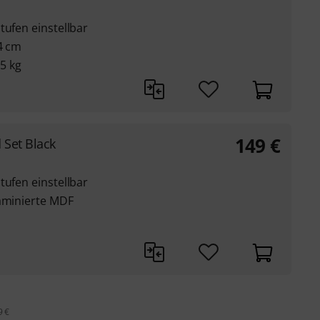
tufen einstellbar
24 cm
15 kg
149
€
 Set Black
tufen einstellbar
laminierte MDF
9 €