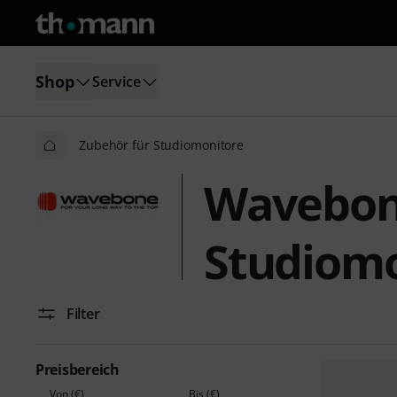
Shop
Service
Zubehör für Studiomonitore
Wavebon
Studiomo
Filter
Preisbereich
Von (€)
Bis (€)