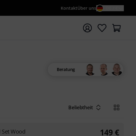
Kontakt
Über uns
DE / €
e mit Suchwort {searchTerm} starten
Beratung
Beliebtheit
149
€
d Set Wood