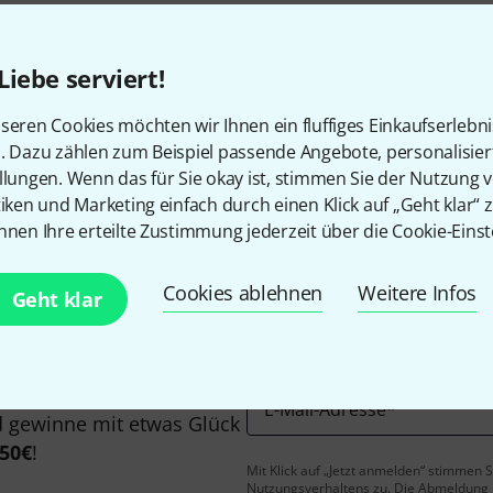
Alle Preise inkl. MwSt.
Liebe serviert!
seren Cookies möchten wir Ihnen ein fluffiges Einkaufserlebn
Gefällt Ihnen, was Sie sehen?
n. Dazu zählen zum Beispiel passende Angebote, personalisie
llungen. Wenn das für Sie okay ist, stimmen Sie der Nutzung 
tiken und Marketing einfach durch einen Klick auf „Geht klar“ z
Teilen
Hilfe & Feedback
nnen Ihre erteilte Zustimmung jederzeit über die Cookie-Einst
Cookies ablehnen
Weitere Infos
Geht klar
E-Mail-Adresse
*
 gewinne mit etwas Glück
50€
!
Mit Klick auf „Jetzt anmelden“ stimmen
Nutzungsverhaltens zu. Die Abmeldung is