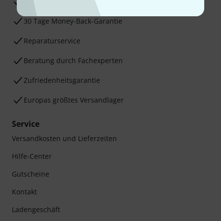
3 Jahre Thomann Garantie
30 Tage Money-Back-Garantie
Reparaturservice
Beratung durch Fachexperten
Zufriedenheitsgarantie
Europas größtes Versandlager
Service
Versandkosten und Lieferzeiten
Hilfe-Center
Gutscheine
Kontakt
Ladengeschäft