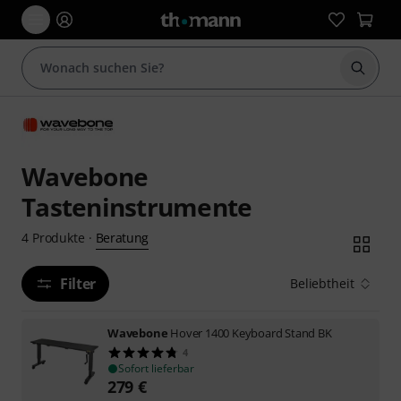
Suche 
Wavebone
Tasteninstrumente
Beratung
4
Produkte
·
Filter
Beliebtheit
Wavebone
Hover 1400 Keyboard Stand BK
4
Sofort lieferbar
279
€