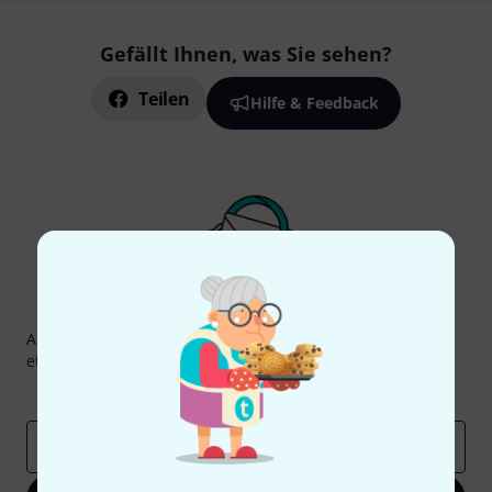
Gefällt Ihnen, was Sie sehen?
Teilen
Hilfe & Feedback
Thomann Newsletter
Abonniere den Thomann Newsletter und gewinne mit
etwas Glück einen von
50 Gutscheinen
über jeweils
50€
!
Inspirierende Beiträge
Deals
Thomann Insights
E-Mail-Adresse
*