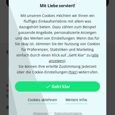
Jetzt anmelden
Mit Liebe serviert!
Mit Klick auf „Jetzt anmelden“ stimmen Sie dem Erhalt von E-Mail-
Mit unseren Cookies möchten wir Ihnen ein
Werbung und einer Messung des E-Mail-Nutzungsverhaltens zu. Die
fluffiges Einkaufserlebnis mit allem was
Abmeldung ist jederzeit möglich. Weitere Informationen finden Sie in
unseren
Datenschutzhinweisen
.
dazugehört bieten. Dazu zählen zum Beispiel
passende Angebote, personalisierte Anzeigen
* Pflichtfeld
und das Merken von Einstellungen. Wenn das für
Sie okay ist, stimmen Sie der Nutzung von Cookies
für Präferenzen, Statistiken und Marketing
Sicher einkaufen & bezahlen
einfach durch einen Klick auf „Geht klar“ zu (
alle
anzeigen
).
Sie können Ihre erteilte Zustimmung jederzeit
über die Cookie-Einstellungen (
hier
) widerrufen.
Bezahlen Sie vertraulich und sicher per Nachnahme,
Geht klar
Vorkasse, PayPal, Amazon Pay,
Klarna Sofort bezahlen
,
Klarna Ratenzahlung
oder Kreditkarte.
Cookies ablehnen
Weitere Infos
Ihre Vorteile
·
Impressum
Datenschutzhinweise