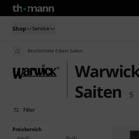
Shop
Service
Beschichtete E-Bass Saiten
Warwick 
Saiten
5
Filter
Preisbereich
Von (€)
Bis (€)