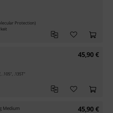
ecular Protection)
keit
45,90
€
, .105", .135T"
45,90
€
ng Medium