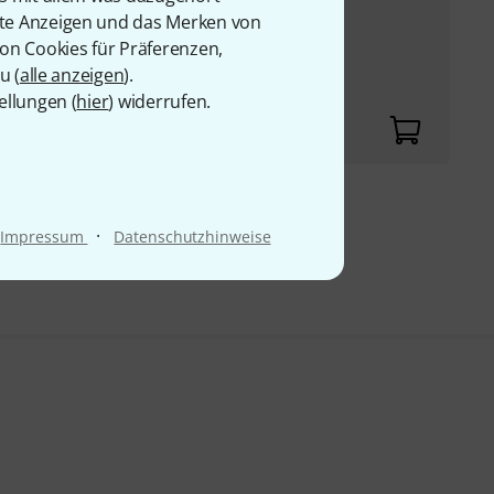
rte Anzeigen und das Merken von
von Cookies für Präferenzen,
, .085", .105", .135"
u (
alle anzeigen
).
ellungen (
hier
) widerrufen.
9 €
·
Impressum
Datenschutzhinweise