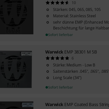
10
Stärken: 045, 065, 085, 105
Material: Stainless Steel
sehr dünne EMP (Enhanced Mol
Beschichtung für lange Haltbar
Sofort lieferbar
Warwick
EMP 38301 M 5B
6
Stärke: Medium - Low B
Saitenstärken .045", .065", .085"
Long Scale (34")
Sofort lieferbar
Warwick
EMP Coated Bass Stri