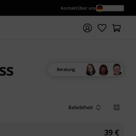
Kontakt
Über uns
DE / €
e mit Suchwort {searchTerm} starten
ss
Beratung
Beliebtheit
39
€