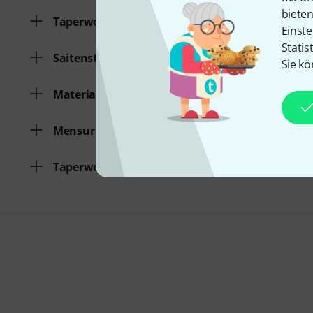
biete
Taperwound
Einste
Statis
Saitenstärke
Sie kö
Material
Mensur
Taperwound