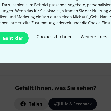
6
n. Dazu zählen zum Beispiel passende Angebote, personalisie
Stärke: Medium
llungen. Wenn das für Sie okay ist, stimmen Sie der Nutzung 
Saitenstärken: .025", .045", .065"
tiken und Marketing einfach durch einen Klick auf „Geht klar“ z
Long Scale (34")
nnen Ihre erteilte Zustimmung jederzeit über die Cookie-Einst
Sofort lieferbar
Cookies ablehnen
Weitere Infos
Geht klar
Kostenloser Versand ab 2
Alle Preise inkl. MwSt.
Gefällt Ihnen, was Sie sehen?
Teilen
Hilfe & Feedback