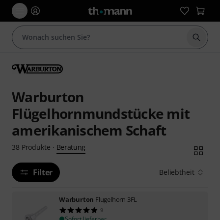
Suche 
Warburton
Flügelhornmundstücke mit
amerikanischem Schaft
Beratung
38
Produkte
·
Filter
Beliebtheit
Warburton
Flugelhorn 3FL
9
Sofort lieferbar