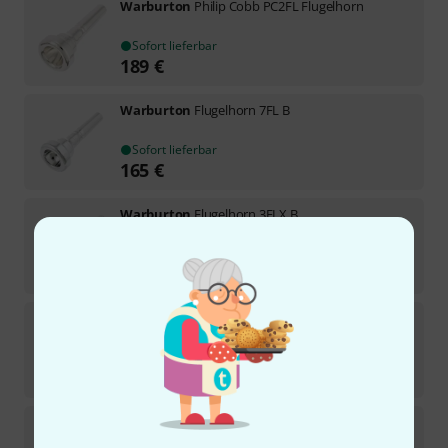
Warburton
Philip Cobb PC2FL Flugelhorn
Sofort lieferbar
189
€
Warburton
Flugelhorn 7FL B
Sofort lieferbar
165
€
Warburton
Flugelhorn 3FLX B
2
Sofort lieferbar
165
€
Warburton
Flugelhorn 2FLX
1
Sofort lieferbar
165
€
Warburton
Flugelhorn 7FLX B