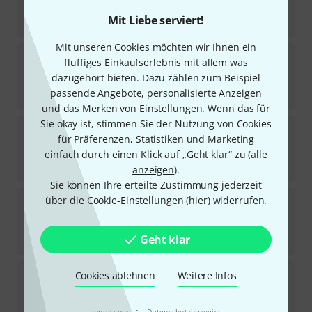
Sofort lieferbar
Mit Liebe serviert!
165
€
Mit unseren Cookies möchten wir Ihnen ein
Warburton
Flugelhorn 1FLM
fluffiges Einkaufserlebnis mit allem was
1
dazugehört bieten. Dazu zählen zum Beispiel
Sofort lieferbar
passende Angebote, personalisierte Anzeigen
165
€
und das Merken von Einstellungen. Wenn das für
Sie okay ist, stimmen Sie der Nutzung von Cookies
Warburton
Flugelhorn 7FLM B
für Präferenzen, Statistiken und Marketing
1
einfach durch einen Klick auf „Geht klar“ zu (
alle
Sofort lieferbar
165
€
anzeigen
).
Sie können Ihre erteilte Zustimmung jederzeit
Warburton
Flugelhorn 6FLX
über die Cookie-Einstellungen (
hier
) widerrufen.
Sofort lieferbar
Geht klar
165
€
Warburton
Flugelhorn 1FL B
Cookies ablehnen
Weitere Infos
Sofort lieferbar
·
Impressum
Datenschutzhinweise