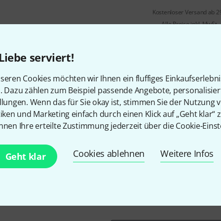
Kostenloser Versand ab 2
Alle Preise inkl. MwSt.
Liebe serviert!
seren Cookies möchten wir Ihnen ein fluffiges Einkaufserlebn
n. Dazu zählen zum Beispiel passende Angebote, personalisie
llungen. Wenn das für Sie okay ist, stimmen Sie der Nutzung 
tiken und Marketing einfach durch einen Klick auf „Geht klar“ z
Gefällt Ihnen, was Sie sehen?
nnen Ihre erteilte Zustimmung jederzeit über die Cookie-Einst
Teilen
Hilfe & Feedback
Cookies ablehnen
Weitere Infos
Geht klar