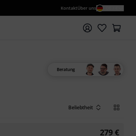
Kontakt
Über uns
DE / €
e mit Suchwort {searchTerm} starten
Beratung
Beliebtheit
279
€