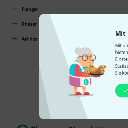
Flanger
Phaser
Mit 
Art des Effekts
Mit un
biete
Einste
Statis
Sie kö