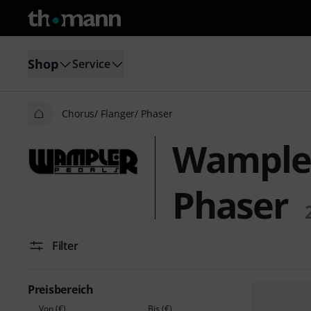
Shop
Service
Chorus/ Flanger/ Phaser
Wampler
Phaser
Filter
Preisbereich
Von (€)
Bis (€)