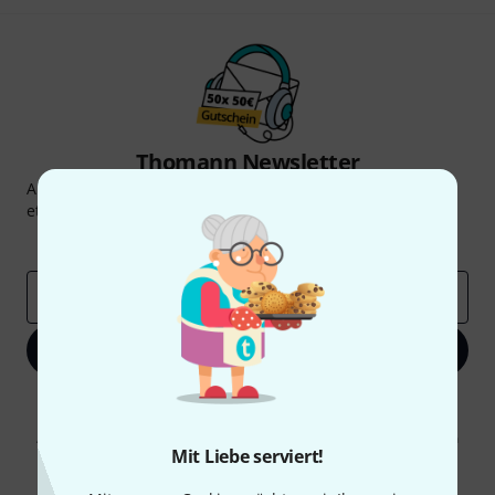
Thomann Newsletter
Abonniere den Thomann Newsletter und gewinne mit
etwas Glück einen von
50 Gutscheinen
über jeweils
50€
!
Inspirierende Beiträge
Deals
Thomann Insights
E-Mail-Adresse
*
Jetzt anmelden
Mit Klick auf „Jetzt anmelden“ stimmen Sie dem Erhalt von E-Mail-
Werbung und einer Messung des E-Mail-Nutzungsverhaltens zu. Die
Abmeldung ist jederzeit möglich. Weitere Informationen finden Sie in
Mit Liebe serviert!
unseren
Datenschutzhinweisen
.
* Pflichtfeld