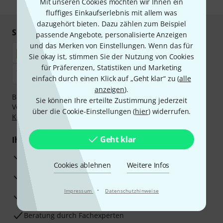
Mit unseren Cookies möchten wir Ihnen ein
fluffiges Einkaufserlebnis mit allem was
dazugehört bieten. Dazu zählen zum Beispiel
Sicher einkaufen & bezahlen
passende Angebote, personalisierte Anzeigen
und das Merken von Einstellungen. Wenn das für
Sie okay ist, stimmen Sie der Nutzung von Cookies
für Präferenzen, Statistiken und Marketing
einfach durch einen Klick auf „Geht klar“ zu (
alle
anzeigen
).
Bezahlen Sie vertraulich und sicher per Nachnahme,
Sie können Ihre erteilte Zustimmung jederzeit
Vorkasse, PayPal, Amazon Pay,
Klarna Sofort bezahlen
,
über die Cookie-Einstellungen (
hier
) widerrufen.
Klarna Ratenzahlung
oder Kreditkarte.
Geht klar
Ihre Vorteile
3 Jahre Thomann Garantie
Cookies ablehnen
Weitere Infos
30 Tage Money-Back-Garantie
·
Impressum
Datenschutzhinweise
Reparaturservice
Beratung durch Fachexperten