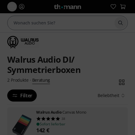
Suche 
Walrus Audio DI/
Symmetrierboxen
Beratung
2
Produkte
·
Filter
Beliebtheit
Walrus Audio
Canvas Mono
38
Sofort lieferbar
142
€