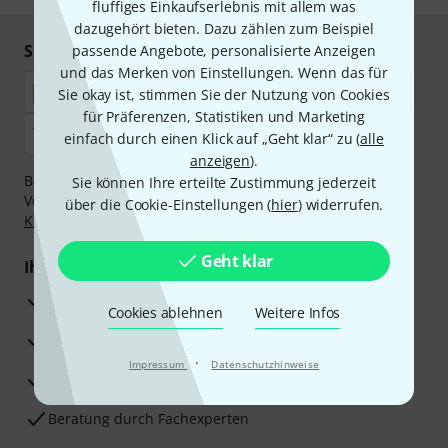
fluffiges Einkaufserlebnis mit allem was
dazugehört bieten. Dazu zählen zum Beispiel
Sicher einkaufen & bezahlen
passende Angebote, personalisierte Anzeigen
und das Merken von Einstellungen. Wenn das für
Sie okay ist, stimmen Sie der Nutzung von Cookies
für Präferenzen, Statistiken und Marketing
einfach durch einen Klick auf „Geht klar“ zu (
alle
anzeigen
).
Bezahlen Sie vertraulich und sicher per Nachnahme,
Sie können Ihre erteilte Zustimmung jederzeit
Vorkasse, PayPal, Amazon Pay,
Klarna Sofort bezahlen
,
über die Cookie-Einstellungen (
hier
) widerrufen.
Klarna Ratenzahlung
oder Kreditkarte.
Geht klar
Ihre Vorteile
3 Jahre Thomann Garantie
Cookies ablehnen
Weitere Infos
30 Tage Money-Back-Garantie
·
Impressum
Datenschutzhinweise
Reparaturservice
Beratung durch Fachexperten