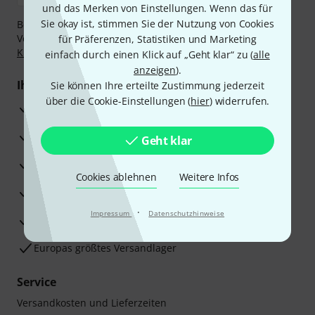
und das Merken von Einstellungen. Wenn das für
Sie okay ist, stimmen Sie der Nutzung von Cookies
Bezahlen Sie vertraulich und sicher per Nachnahme,
Vorkasse, PayPal, Amazon Pay,
Klarna Sofort bezahlen
,
für Präferenzen, Statistiken und Marketing
Klarna Ratenzahlung
oder Kreditkarte.
einfach durch einen Klick auf „Geht klar“ zu (
alle
anzeigen
).
Ihre Vorteile
Sie können Ihre erteilte Zustimmung jederzeit
über die Cookie-Einstellungen (
hier
) widerrufen.
3 Jahre Thomann Garantie
30 Tage Money-Back-Garantie
Geht klar
Reparaturservice
Cookies ablehnen
Weitere Infos
Beratung durch Fachexperten
·
Impressum
Datenschutzhinweise
Zufriedenheitsgarantie
Europas größtes Versandlager
Service
Versandkosten und Lieferzeiten