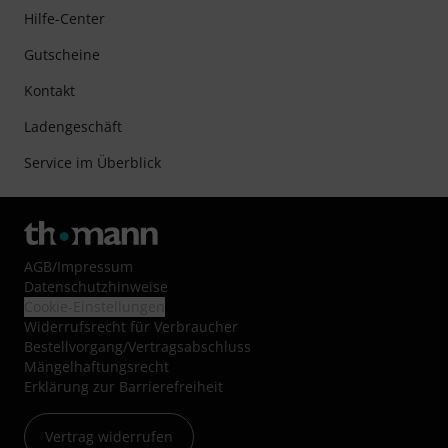
Hilfe-Center
Gutscheine
Kontakt
Ladengeschäft
Service im Überblick
AGB
/
Impressum
Datenschutzhinweise
Cookie-Einstellungen
Widerrufsrecht für Verbraucher
Bestellvorgang/Vertragsabschluss
Mängelhaftungsrecht
Erklärung zur Barrierefreiheit
Vertrag widerrufen