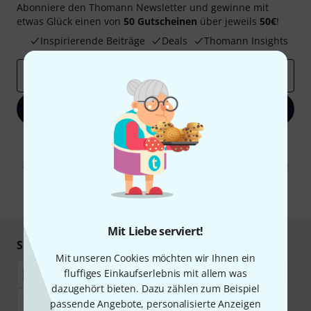
Abonniere den Thomann Newsletter und gewinne mit
etwas Glück einen von
50 Gutscheinen
über jeweils
50€
!
Inspirierende Beiträge
Deals
Thomann Insights
E-Mail-Adresse
*
Jetzt anmelden
Mit Klick auf „Jetzt anmelden“ stimmen Sie dem Erhalt von E-Mail-
Werbung und einer Messung des E-Mail-Nutzungsverhaltens zu. Die
Abmeldung ist jederzeit möglich. Weitere Informationen finden Sie in
unseren
Datenschutzhinweisen
.
* Pflichtfeld
Mit Liebe serviert!
Sicher einkaufen & bezahlen
Mit unseren Cookies möchten wir Ihnen ein
fluffiges Einkaufserlebnis mit allem was
dazugehört bieten. Dazu zählen zum Beispiel
passende Angebote, personalisierte Anzeigen