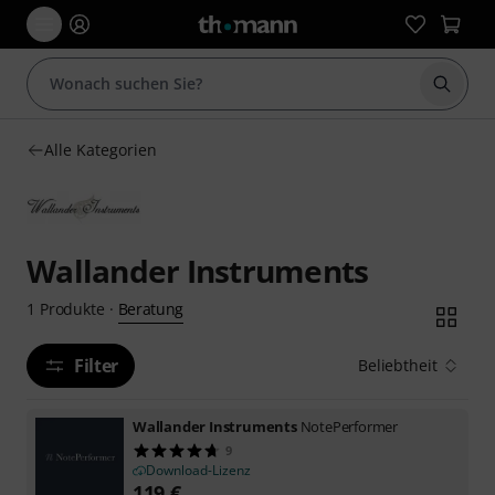
Suche 
Alle Kategorien
Wallander Instruments
Beratung
1
Produkte
·
Filter
Beliebtheit
Wallander Instruments
NotePerformer
9
Download-Lizenz
119
€