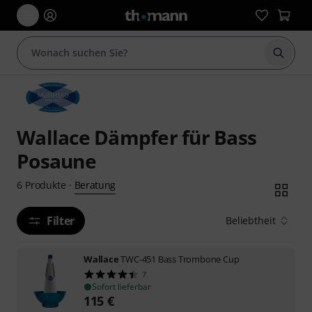
Suche 
Wallace Dämpfer für Bass
Posaune
Beratung
6
Produkte
·
Filter
Beliebtheit
Wallace
TWC-451 Bass Trombone Cup
7
Sofort lieferbar
115
€