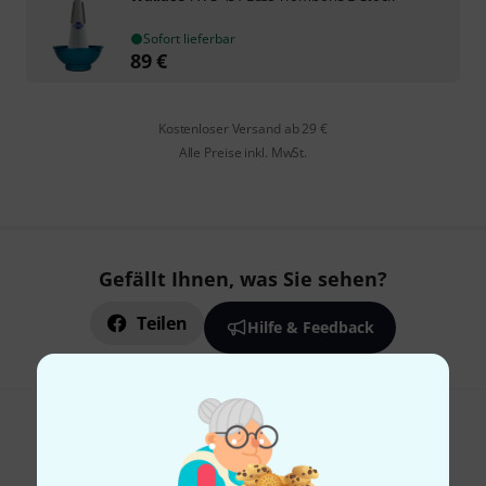
Sofort lieferbar
89
€
Kostenloser Versand ab 29 €
Alle Preise inkl. MwSt.
Gefällt Ihnen, was Sie sehen?
Teilen
Hilfe & Feedback