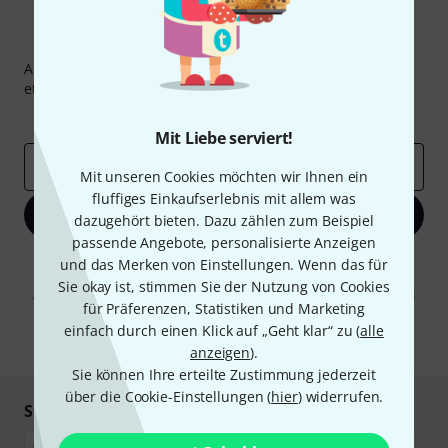
Thomann Newsletter
Abonniere den Thomann Newsletter und gewinne mit
etwas Glück einen von
50 Gutscheinen
über jeweils
50€
!
Inspirierende Beiträge
Deals
Thomann Insights
Mit Liebe serviert!
E-Mail-Adresse
*
Mit unseren Cookies möchten wir Ihnen ein
fluffiges Einkaufserlebnis mit allem was
Jetzt anmelden
dazugehört bieten. Dazu zählen zum Beispiel
passende Angebote, personalisierte Anzeigen
Mit Klick auf „Jetzt anmelden“ stimmen Sie dem Erhalt von E-Mail-
und das Merken von Einstellungen. Wenn das für
Werbung und einer Messung des E-Mail-Nutzungsverhaltens zu. Die
Sie okay ist, stimmen Sie der Nutzung von Cookies
Abmeldung ist jederzeit möglich. Weitere Informationen finden Sie in
für Präferenzen, Statistiken und Marketing
unseren
Datenschutzhinweisen
.
einfach durch einen Klick auf „Geht klar“ zu (
alle
* Pflichtfeld
anzeigen
).
Sie können Ihre erteilte Zustimmung jederzeit
über die Cookie-Einstellungen (
hier
) widerrufen.
Sicher einkaufen & bezahlen