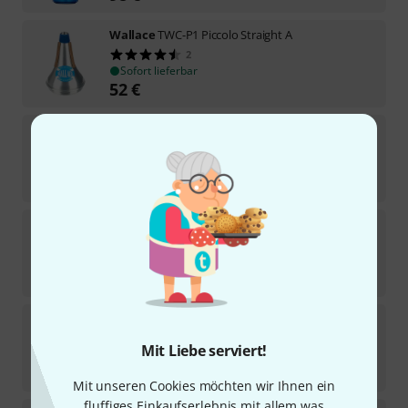
Wallace
TWC-P1 Piccolo Straight A
2
Sofort lieferbar
52
€
Wallace
TWC-029 Horn Compact Fixed
2
In 2–3 Wochen lieferbar
75
€
Wallace
TWC-029S Horn Compact Adjust
2
Sofort lieferbar
82
€
Wallace
TWC-351 Bass Tromb Straight A
1
Mit Liebe serviert!
In ca. einer Woche lieferbar
82
€
Mit unseren Cookies möchten wir Ihnen ein
fluffiges Einkaufserlebnis mit allem was