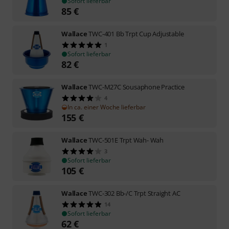
Sofort lieferbar
85
€
Wallace
TWC-401 Bb Trpt Cup Adjustable
1
Sofort lieferbar
82
€
Wallace
TWC-M27C Sousaphone Practice
4
In ca. einer Woche lieferbar
155
€
Wallace
TWC-501E Trpt Wah- Wah
3
Sofort lieferbar
105
€
Wallace
TWC-302 Bb-/C Trpt Straight AC
14
Sofort lieferbar
62
€