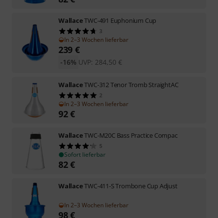
Wallace
TWC-491 Euphonium Cup
3
In 2–3 Wochen lieferbar
239
€
-16%
UVP:
284,50
€
Wallace
TWC-312 Tenor Tromb StraightAC
2
In 2–3 Wochen lieferbar
92
€
Wallace
TWC-M20C Bass Practice Compac
5
Sofort lieferbar
82
€
Wallace
TWC-411-S Trombone Cup Adjust
In 2–3 Wochen lieferbar
98
€