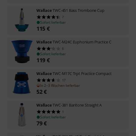
Wallace
TWC-451 Bass Trombone Cup
7
Sofort lieferbar
115
€
Wallace
TWC-M24C Euphonium Practice C
6
Sofort lieferbar
119
€
Wallace
TWC-M17C Trpt Practice Compact
17
In 2–3 Wochen lieferbar
52
€
Wallace
TWC-381 Baritone Straight A
1
Sofort lieferbar
79
€