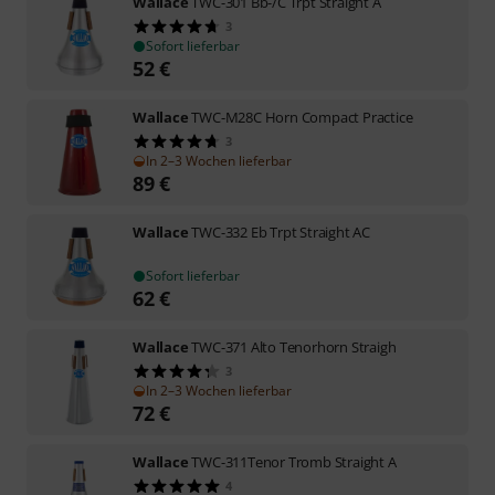
Wallace
TWC-301 Bb-/C Trpt Straight A
3
Sofort lieferbar
52
€
Wallace
TWC-M28C Horn Compact Practice
3
In 2–3 Wochen lieferbar
89
€
Wallace
TWC-332 Eb Trpt Straight AC
Sofort lieferbar
62
€
Wallace
TWC-371 Alto Tenorhorn Straigh
3
In 2–3 Wochen lieferbar
72
€
Wallace
TWC-311Tenor Tromb Straight A
4