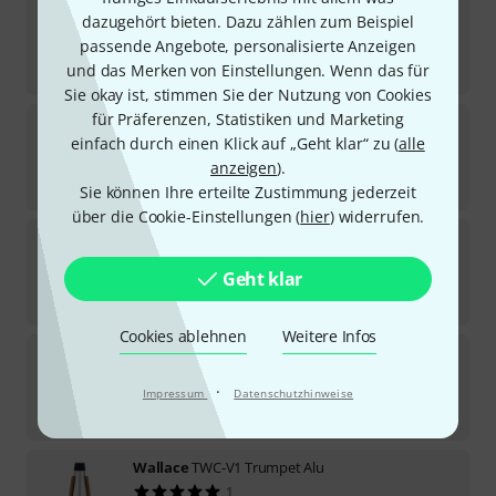
Wallace
TWC-551 Bass Trombone Wah Mute
dazugehört bieten. Dazu zählen zum Beispiel
2
passende Angebote, personalisierte Anzeigen
In ca. einer Woche lieferbar
115
€
und das Merken von Einstellungen. Wenn das für
Sie okay ist, stimmen Sie der Nutzung von Cookies
für Präferenzen, Statistiken und Marketing
Wallace
TWC-331 Eb Trpt Straight A
einfach durch einen Klick auf „Geht klar“ zu (
alle
Sofort lieferbar
anzeigen
).
52
€
Sie können Ihre erteilte Zustimmung jederzeit
über die Cookie-Einstellungen (
hier
) widerrufen.
Wallace
TWC-501S Trpt Wah-Wah
Geht klar
In 2–3 Wochen lieferbar
105
€
Cookies ablehnen
Weitere Infos
Wallace
TWC-511 Tenor Tromb Wah Mute
2
·
Impressum
Datenschutzhinweise
Sofort lieferbar
115
€
Wallace
TWC-V1 Trumpet Alu
1