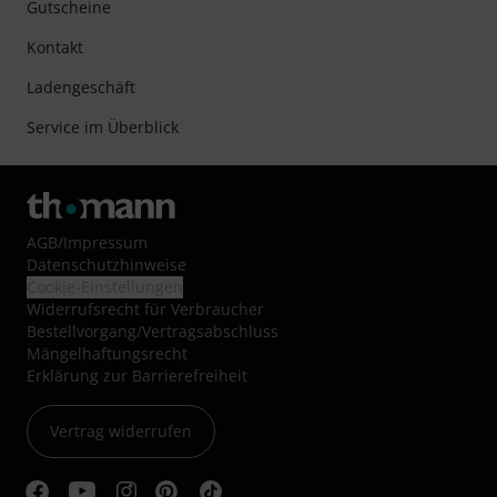
Gutscheine
Kontakt
Ladengeschäft
Service im Überblick
AGB
/
Impressum
Datenschutzhinweise
Cookie-Einstellungen
Widerrufsrecht für Verbraucher
Bestellvorgang/Vertragsabschluss
Mängelhaftungsrecht
Erklärung zur Barrierefreiheit
Vertrag widerrufen