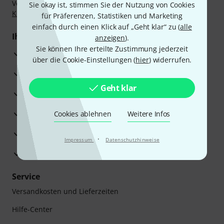
Vorkasse, PayPal, Amazon Pay,
Klarna Sofort bezahlen
,
Sie okay ist, stimmen Sie der Nutzung von Cookies
Klarna Ratenzahlung
oder Kreditkarte.
für Präferenzen, Statistiken und Marketing
einfach durch einen Klick auf „Geht klar“ zu (
alle
Ihre Vorteile
anzeigen
).
Sie können Ihre erteilte Zustimmung jederzeit
3 Jahre Thomann Garantie
über die Cookie-Einstellungen (
hier
) widerrufen.
30 Tage Money-Back-Garantie
Geht klar
Reparaturservice
Beratung durch Fachexperten
Cookies ablehnen
Weitere Infos
Zufriedenheitsgarantie
·
Impressum
Datenschutzhinweise
Europas größtes Versandlager
Service
Versandkosten und Lieferzeiten
Hilfe-Center