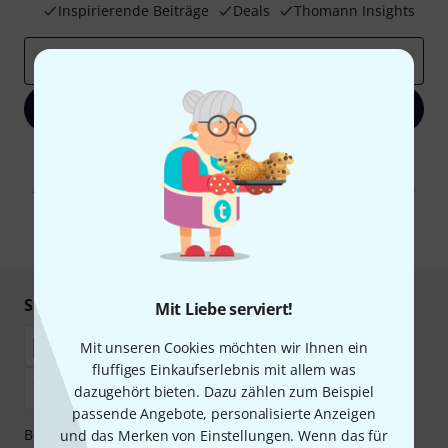
Inspirierende Beiträge
Deals
Thomann Insights
E-Mail-Adresse
*
Jetzt anmelden
Mit Klick auf „Jetzt anmelden“ stimmen Sie dem Erhalt von E-Mail-
Werbung und einer Messung des E-Mail-Nutzungsverhaltens zu. Die
Abmeldung ist jederzeit möglich. Weitere Informationen finden Sie in
unseren
Datenschutzhinweisen
.
* Pflichtfeld
Sicher einkaufen & bezahlen
Mit Liebe serviert!
Mit unseren Cookies möchten wir Ihnen ein
fluffiges Einkaufserlebnis mit allem was
dazugehört bieten. Dazu zählen zum Beispiel
passende Angebote, personalisierte Anzeigen
Bezahlen Sie vertraulich und sicher per Nachnahme,
und das Merken von Einstellungen. Wenn das für