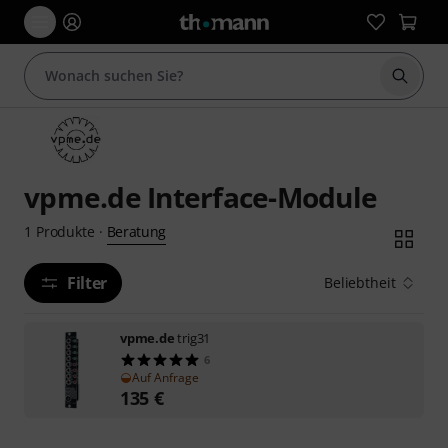
Suche 
vpme.de Interface-Module
Beratung
1
Produkte
·
Filter
Beliebtheit
vpme.de
trig31
6
Auf Anfrage
135
€