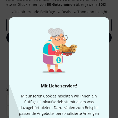
etwas Glück einen von
50 Gutscheinen
über jeweils
50€
!
Inspirierende Beiträge
Deals
Thomann Insights
E-Mail-Adresse
*
Jetzt anmelden
Mit Klick auf „Jetzt anmelden“ stimmen Sie dem Erhalt von E-Mail-
Werbung und einer Messung des E-Mail-Nutzungsverhaltens zu. Die
Abmeldung ist jederzeit möglich. Weitere Informationen finden Sie in
unseren
Datenschutzhinweisen
.
* Pflichtfeld
Mit Liebe serviert!
Sicher einkaufen & bezahlen
Mit unseren Cookies möchten wir Ihnen ein
fluffiges Einkaufserlebnis mit allem was
dazugehört bieten. Dazu zählen zum Beispiel
passende Angebote, personalisierte Anzeigen