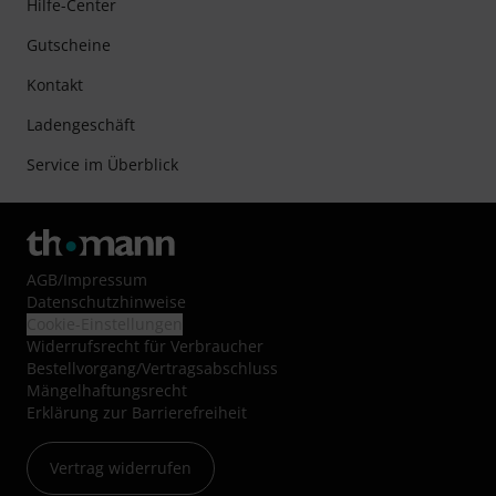
Hilfe-Center
Gutscheine
Kontakt
Ladengeschäft
Service im Überblick
AGB
/
Impressum
Datenschutzhinweise
Cookie-Einstellungen
Widerrufsrecht für Verbraucher
Bestellvorgang/Vertragsabschluss
Mängelhaftungsrecht
Erklärung zur Barrierefreiheit
Vertrag widerrufen