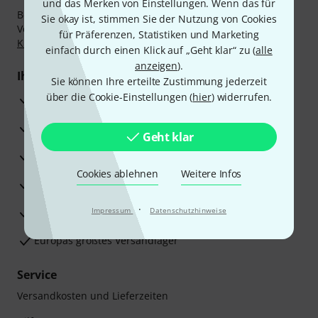
und das Merken von Einstellungen. Wenn das für
Bezahlen Sie vertraulich und sicher per Nachnahme,
Sie okay ist, stimmen Sie der Nutzung von Cookies
Vorkasse, PayPal, Amazon Pay,
Klarna Sofort bezahlen
,
für Präferenzen, Statistiken und Marketing
Klarna Ratenzahlung
oder Kreditkarte.
einfach durch einen Klick auf „Geht klar“ zu (
alle
anzeigen
).
Ihre Vorteile
Sie können Ihre erteilte Zustimmung jederzeit
über die Cookie-Einstellungen (
hier
) widerrufen.
3 Jahre Thomann Garantie
30 Tage Money-Back-Garantie
Geht klar
Reparaturservice
Cookies ablehnen
Weitere Infos
Beratung durch Fachexperten
·
Zufriedenheitsgarantie
Impressum
Datenschutzhinweise
Europas größtes Versandlager
Service
Versandkosten und Lieferzeiten