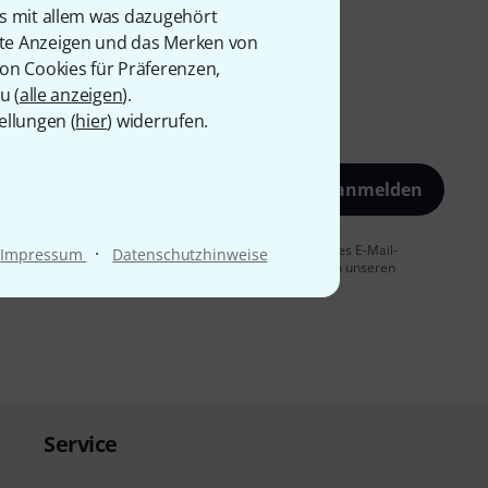
is mit allem was dazugehört
rte Anzeigen und das Merken von
von Cookies für Präferenzen,
u (
alle anzeigen
).
ellungen (
hier
) widerrufen.
Jetzt anmelden
 Sie dem Erhalt von E-Mail-Werbung und einer Messung des E-Mail-
·
Impressum
Datenschutzhinweise
t jederzeit möglich. Weitere Informationen finden Sie in unseren
Service