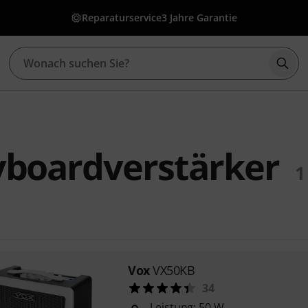
Reparaturservice
3 Jahre Garantie
Such
yboardverstärker
1
Vox
VX50KB
34
Leistung: 50 W