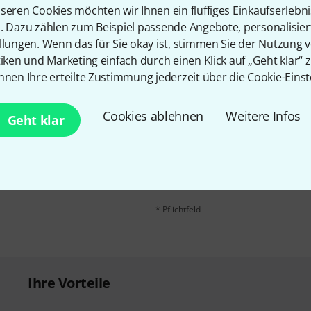
Teilen
Hilfe & Feedback
seren Cookies möchten wir Ihnen ein fluffiges Einkaufserlebn
n. Dazu zählen zum Beispiel passende Angebote, personalisie
llungen. Wenn das für Sie okay ist, stimmen Sie der Nutzung 
tiken und Marketing einfach durch einen Klick auf „Geht klar“ z
nnen Ihre erteilte Zustimmung jederzeit über die Cookie-Einst
Cookies ablehnen
Weitere Infos
Geht klar
E-Mail-Adresse
*
 gewinne mit etwas Glück
50€
!
Mit Klick auf „Jetzt anmelden“ stimmen
Nutzungsverhaltens zu. Die Abmeldung is
Datenschutzhinweisen
.
* Pflichtfeld
Ihre Vorteile