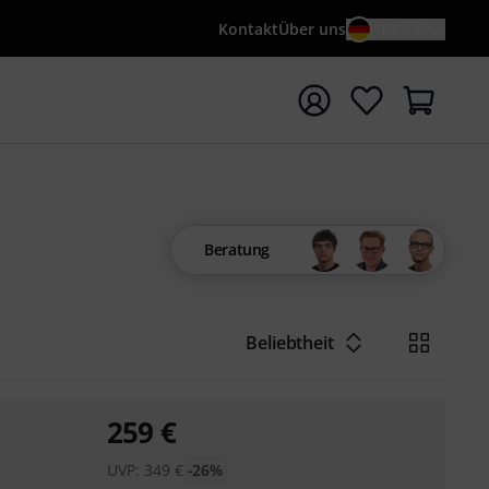
Kontakt
Über uns
DE / €
e mit Suchwort {searchTerm} starten
Beratung
Beliebtheit
259
€
UVP:
349
€
-26%