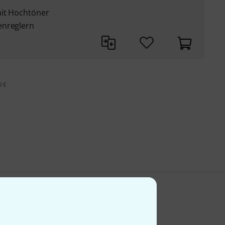
mit Hochtöner
enreglern
9 €