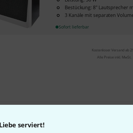
Bestückung: 8" Lautsprecher 
3 Kanäle mit separaten Volum
Sofort lieferbar
Kostenloser Versand ab 2
Alle Preise inkl. MwSt.
Gefällt Ihnen, was Sie sehen?
Liebe serviert!