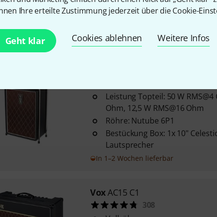
Bestückung: 1x 12" 16 Ohm Cel
nnen Ihre erteilte Zustimmung jederzeit über die Cookie-Einst
Lautsprecher
Sofort lieferbar
Cookies ablehnen
Weitere Infos
Geht klar
Vox
MSB25 Mini Superbeetle
30
Leistung Topteil: 50 W RMS@
Ohm, 12,5 W RMS@16 Ohm
Röhre: Nutube 6P1
Bestückung Box: 1x 10" Celest
Lautsprecher
In 1–2 Wochen lieferbar
Vox
AC15 C1
308