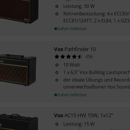
Leistung: 30 W
Röhrenbestückung: 4 x ECC83/
ECC81/12AT7, 2 x EL84, 1 x GZ3
Sofort lieferbar
Vox
Pathfinder 10
456
10 Watt
1 x 6,5” Vox Bulldog Lautsprec
der ideale Übungs und Recor
unverwechselbaren Vox Soun
Sofort lieferbar
Vox
AC15 HW 15W, 1x12"
Leistung: 15 W