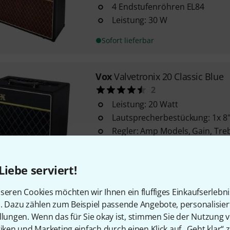
4 Endstufenröhren EL84
Leistung: 30 W
Sofort lieferbar
Vox
Valvetronix 20 Classic Blue
2
Leistung: 20 Watt
Lautsprecherbestückung: 1x 8
Regler: Amp Models, Gain, Treb
Volume, Power Level
Sofort lieferbar
Liebe serviert!
seren Cookies möchten wir Ihnen ein fluffiges Einkaufserlebn
Vox
AC15 Handwired
n. Dazu zählen zum Beispiel passende Angebote, personalisie
Hand Wired Serie
llungen. Wenn das für Sie okay ist, stimmen Sie der Nutzung 
Leistung: 15 W
tiken und Marketing einfach durch einen Klick auf „Geht klar“ z