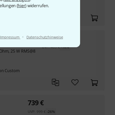
estion Alnico Blue
ellungen (
hier
) widerrufen.
385
€
·
Impressum
Datenschutzhinweise
UVP:
469
€
-18%
4 Ohm, 25 W RMS@8
ion Custom
739
€
UVP:
999
€
-26%