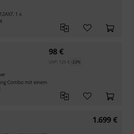
12AX7, 1 x
4
98
€
UVP:
125
€
-22%
her
ding Combo mit einem
d
1.699
€