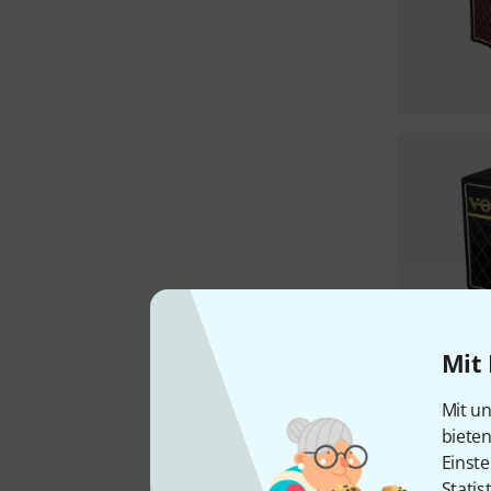
Mit 
Mit un
biete
Einste
Statis