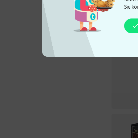
Sie kö