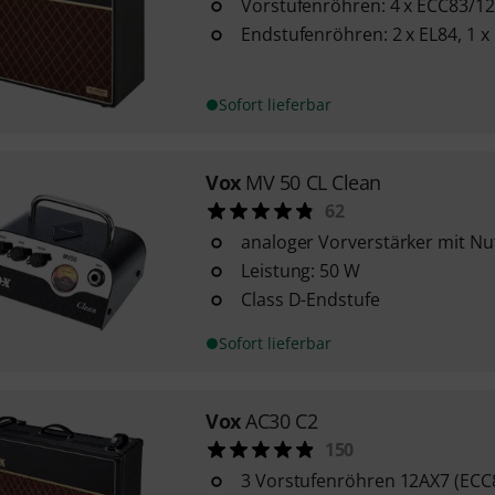
Vorstufenröhren: 4 x ECC83/12
Endstufenröhren: 2 x EL84, 1 x
Sofort lieferbar
Vox
MV 50 CL Clean
62
analoger Vorverstärker mit N
Leistung: 50 W
Class D-Endstufe
Sofort lieferbar
Vox
AC30 C2
150
3 Vorstufenröhren 12AX7 (ECC