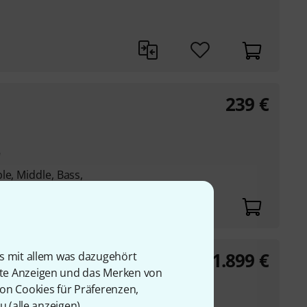
239
€
"
le, Middle, Bass,
1.899
€
is mit allem was dazugehört
rte Anzeigen und das Merken von
von Cookies für Präferenzen,
u (
alle anzeigen
).