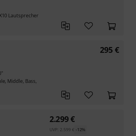
VX10 Lautsprecher
295
€
0"
le, Middle, Bass,
2.299
€
UVP:
2.599
€
-12%