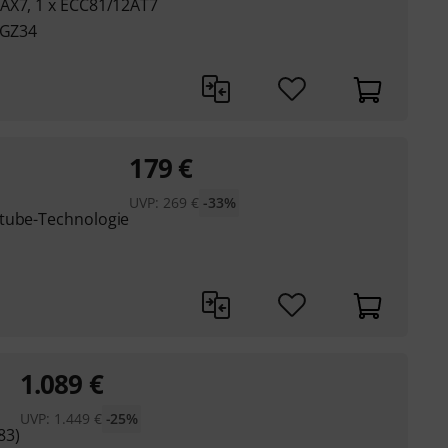
AX7, 1 x ECC81/12AT7
 GZ34
179
€
UVP:
269
€
-33%
utube-Technologie
1.089
€
UVP:
1.449
€
-25%
83)