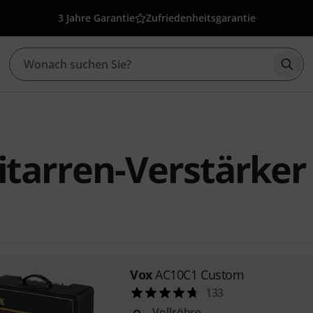
3 Jahre Garantie
Zufriedenheitsgarantie
Such
itarren-Verstärker
Vox
AC10C1 Custom
133
Vollröhre