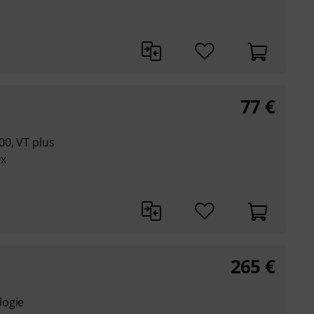
77
€
00, VT plus
0x
265
€
logie