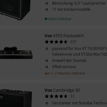
Bestückung: 6,5" Lautsprecher
11 Verstärkermodelle
Sofort lieferbar
Vox
VFS5 Footswitch
537
passend für Vox VT 15/30/50/1
Valvetronix und VT20x/40x/10
Anwahl der Sounds
Effekt ein/aus
In 1–2 Wochen lieferbar
Vox
Cambridge 50
31
Verstärker mit Nutube-Techno