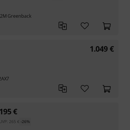
G12M Greenback
1.049
€
2AX7
195
€
UVP:
265
€
-26%