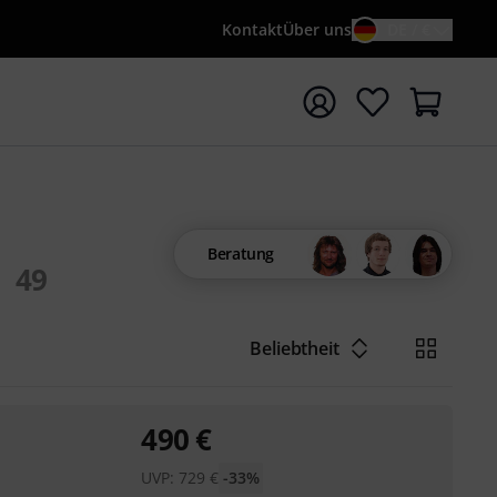
Kontakt
Über uns
DE / €
e mit Suchwort {searchTerm} starten
Beratung
49
Beliebtheit
490
€
UVP:
729
€
-33%