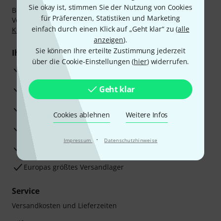
Sie okay ist, stimmen Sie der Nutzung von Cookies
Bezahlen Sie vertraulich und sicher per Nachnahme,
für Präferenzen, Statistiken und Marketing
Vorkasse, PayPal, Amazon Pay,
Klarna Sofort bezahlen
,
einfach durch einen Klick auf „Geht klar“ zu (
alle
Klarna Ratenzahlung
oder Kreditkarte.
anzeigen
).
Sie können Ihre erteilte Zustimmung jederzeit
Ihre Vorteile
über die Cookie-Einstellungen (
hier
) widerrufen.
3 Jahre Thomann Garantie
30 Tage Money-Back-Garantie
Geht klar
Reparaturservice
Cookies ablehnen
Weitere Infos
Beratung durch Fachexperten
·
Impressum
Datenschutzhinweise
Zufriedenheitsgarantie
Europas größtes Versandlager
Service
Versandkosten und Lieferzeiten