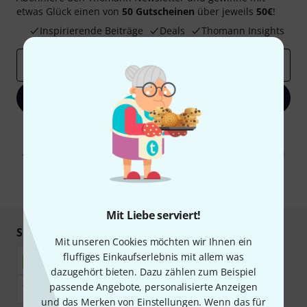
etwas Glück einen von
50 Gutscheinen
über jeweils
50€
!
Inspirierende Beiträge
Deals
Thomann Insights
E-Mail-Adresse
*
Jetzt anmelden
Mit Klick auf „Jetzt anmelden“ stimmen Sie dem Erhalt von E-Mail-
Werbung und einer Messung des E-Mail-Nutzungsverhaltens zu. Die
Abmeldung ist jederzeit möglich. Weitere Informationen finden Sie in
unseren
Datenschutzhinweisen
.
* Pflichtfeld
Mit Liebe serviert!
Sicher einkaufen & bezahlen
Mit unseren Cookies möchten wir Ihnen ein
fluffiges Einkaufserlebnis mit allem was
dazugehört bieten. Dazu zählen zum Beispiel
passende Angebote, personalisierte Anzeigen
und das Merken von Einstellungen. Wenn das für