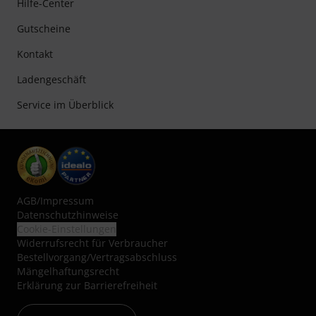
Hilfe-Center
Gutscheine
Kontakt
Ladengeschäft
Service im Überblick
AGB
/
Impressum
Datenschutzhinweise
Cookie-Einstellungen
Widerrufsrecht für Verbraucher
Bestellvorgang/Vertragsabschluss
Mängelhaftungsrecht
Erklärung zur Barrierefreiheit