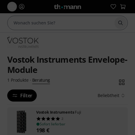
Suche 
Vostok Instruments Envelope-
Module
Beratung
1
Produkte
·
Filter
Beliebtheit
Vostok Instruments
Fuji
2
Sofort lieferbar
198
€