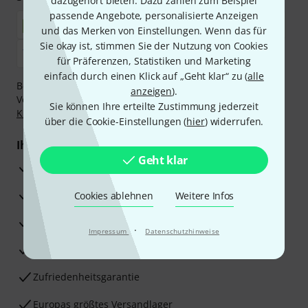
dazugehört bieten. Dazu zählen zum Beispiel
passende Angebote, personalisierte Anzeigen
und das Merken von Einstellungen. Wenn das für
Sie okay ist, stimmen Sie der Nutzung von Cookies
für Präferenzen, Statistiken und Marketing
einfach durch einen Klick auf „Geht klar“ zu (
alle
Bezahlen Sie vertraulich und sicher per Nachnahme,
anzeigen
).
Vorkasse, PayPal, Amazon Pay,
Klarna Sofort bezahlen
,
Sie können Ihre erteilte Zustimmung jederzeit
Klarna Ratenzahlung
oder Kreditkarte.
über die Cookie-Einstellungen (
hier
) widerrufen.
Ihre Vorteile
Geht klar
3 Jahre Thomann Garantie
30 Tage Money-Back-Garantie
Cookies ablehnen
Weitere Infos
Reparaturservice
·
Impressum
Datenschutzhinweise
Beratung durch Fachexperten
Zufriedenheitsgarantie
Europas größtes Versandlager