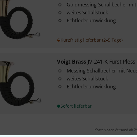
Goldmessing-Schallbecher mit
weites Schallstück
Echtlederumwicklung
Kurzfristig lieferbar (2–5 Tage)
Voigt Brass
JV-241-K Fürst Pless
Messing-Schallbecher mit Neus
weites Schallstück
Echtlederumwicklung
Sofort lieferbar
Kostenloser Versand ab 2