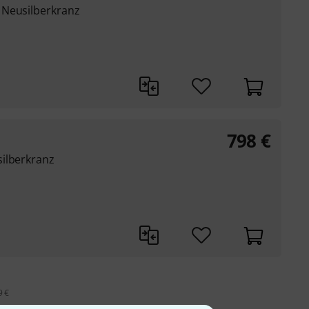
 Neusilberkranz
798
€
ilberkranz
9 €