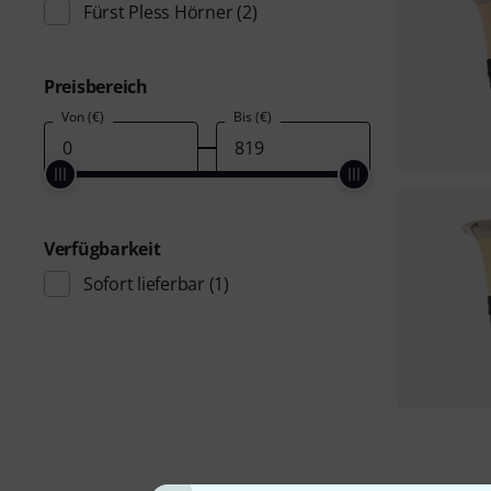
Fürst Pless Hörner
(2)
Preisbereich
Von (€)
Bis (€)
Verfügbarkeit
Sofort lieferbar
(1)