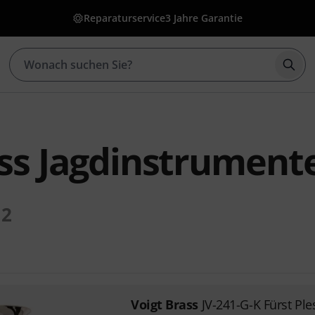
Reparaturservice
3 Jahre Garantie
Such
ass Jagdinstrument
2
Voigt Brass
JV-241-G-K Fürst Ple