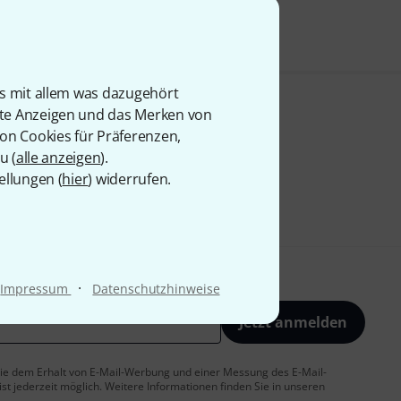
is mit allem was dazugehört
rte Anzeigen und das Merken von
von Cookies für Präferenzen,
u (
alle anzeigen
).
ellungen (
hier
) widerrufen.
·
Impressum
Datenschutzhinweise
Jetzt anmelden
 Sie dem Erhalt von E-Mail-Werbung und einer Messung des E-Mail-
t jederzeit möglich. Weitere Informationen finden Sie in unseren