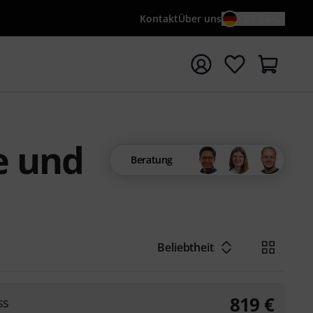
Kontakt
Über uns
DE / €
e mit Suchwort {searchTerm} starten
e und
Beratung
Beliebtheit
819
€
ss