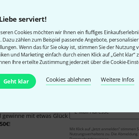
Alle Preise inkl. MwSt.
Liebe serviert!
seren Cookies möchten wir Ihnen ein fluffiges Einkaufserlebn
Gefällt Ihnen, was Sie sehen?
n. Dazu zählen zum Beispiel passende Angebote, personalisie
llungen. Wenn das für Sie okay ist, stimmen Sie der Nutzung 
tiken und Marketing einfach durch einen Klick auf „Geht klar“ z
Teilen
Hilfe & Feedback
nnen Ihre erteilte Zustimmung jederzeit über die Cookie-Einst
Cookies ablehnen
Weitere Infos
Geht klar
E-Mail-Adresse
*
 gewinne mit etwas Glück
50€
!
Mit Klick auf „Jetzt anmelden“ stimmen
Nutzungsverhaltens zu. Die Abmeldung is
Datenschutzhinweisen
.