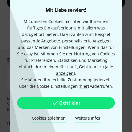
Jetzt anmelden
Mit Liebe serviert!
Mit Klick auf „Jetzt anmelden“ stimmen Sie dem Erhalt von E-Mail-
Werbung und einer Messung des E-Mail-Nutzungsverhaltens zu. Die
Mit unseren Cookies möchten wir Ihnen ein
Abmeldung ist jederzeit möglich. Weitere Informationen finden Sie in
fluffiges Einkaufserlebnis mit allem was
unseren
Datenschutzhinweisen
.
dazugehört bieten. Dazu zählen zum Beispiel
* Pflichtfeld
passende Angebote, personalisierte Anzeigen
und das Merken von Einstellungen. Wenn das für
Sie okay ist, stimmen Sie der Nutzung von Cookies
Sicher einkaufen & bezahlen
für Präferenzen, Statistiken und Marketing
einfach durch einen Klick auf „Geht klar“ zu (
alle
anzeigen
).
Sie können Ihre erteilte Zustimmung jederzeit
über die Cookie-Einstellungen (
hier
) widerrufen.
Bezahlen Sie vertraulich und sicher per Nachnahme,
Geht klar
Vorkasse, PayPal, Amazon Pay,
Klarna Sofort bezahlen
,
Klarna Ratenzahlung
oder Kreditkarte.
Cookies ablehnen
Weitere Infos
Ihre Vorteile