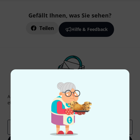
Gefällt Ihnen, was Sie sehen?
Teilen
Hilfe & Feedback
Thomann Newsletter
Abonniere den Thomann Newsletter und gewinne mit
etwas Glück einen von
50 Gutscheinen
über jeweils
50€
!
Inspirierende Beiträge
Deals
Thomann Insights
E-Mail-Adresse
*