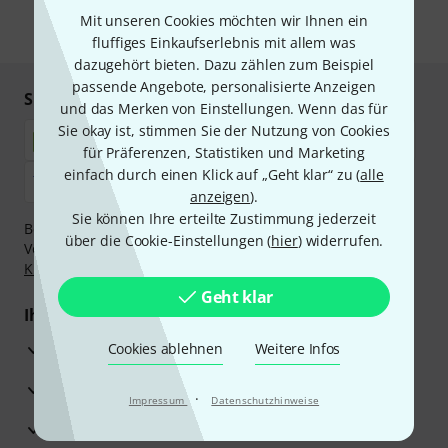
Mit unseren Cookies möchten wir Ihnen ein
* Pflichtfeld
fluffiges Einkaufserlebnis mit allem was
dazugehört bieten. Dazu zählen zum Beispiel
passende Angebote, personalisierte Anzeigen
Sicher einkaufen & bezahlen
und das Merken von Einstellungen. Wenn das für
Sie okay ist, stimmen Sie der Nutzung von Cookies
für Präferenzen, Statistiken und Marketing
einfach durch einen Klick auf „Geht klar“ zu (
alle
anzeigen
).
Sie können Ihre erteilte Zustimmung jederzeit
Bezahlen Sie vertraulich und sicher per Nachnahme,
über die Cookie-Einstellungen (
hier
) widerrufen.
Vorkasse, PayPal, Amazon Pay,
Klarna Sofort bezahlen
,
Klarna Ratenzahlung
oder Kreditkarte.
Geht klar
Ihre Vorteile
3 Jahre Thomann Garantie
Cookies ablehnen
Weitere Infos
30 Tage Money-Back-Garantie
·
Impressum
Datenschutzhinweise
Reparaturservice