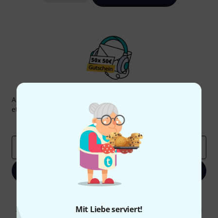
Thomann Newsletter
Abonniere den Thomann Newsletter und gewinne mit
etwas Glück einen von
50 Gutscheinen
über jeweils
50€
!
Inspirierende Beiträge
Deals
Thomann Insights
E-Mail-Adresse
*
Jetzt anmelden
Mit Klick auf „Jetzt anmelden“ stimmen Sie dem Erhalt von E-Mail-
Werbung und einer Messung des E-Mail-Nutzungsverhaltens zu. Die
Mit Liebe serviert!
Abmeldung ist jederzeit möglich. Weitere Informationen finden Sie in
unseren
Datenschutzhinweisen
.