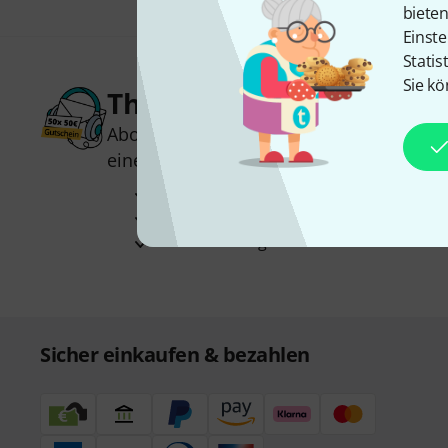
biete
Einste
Statis
Sie kö
Thomann Newsletter
Abonniere den Thomann Newsletter und
einen von
50 Gutscheinen
über jeweils
Inspirierende Beiträge
Deals
Thomann Insights
Sicher einkaufen & bezahlen