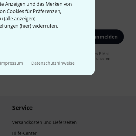
rte Anzeigen und das Merken von
von Cookies für Präferenzen,
u (
alle anzeigen
).
ellungen (
hier
) widerrufen.
Jetzt anmelden
 Sie dem Erhalt von E-Mail-Werbung und einer Messung des E-Mail-
t jederzeit möglich. Weitere Informationen finden Sie in unseren
·
Impressum
Datenschutzhinweise
Service
Versandkosten und Lieferzeiten
Hilfe-Center