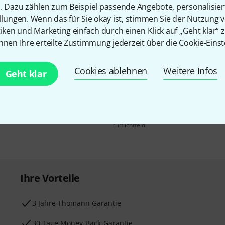
n. Dazu zählen zum Beispiel passende Angebote, personalisie
llungen. Wenn das für Sie okay ist, stimmen Sie der Nutzung 
tiken und Marketing einfach durch einen Klick auf „Geht klar“ z
nnen Ihre erteilte Zustimmung jederzeit über die Cookie-Einst
E-Mail-Adresse
*
 gewinne mit etwas Glück
Cookies ablehnen
Weitere Infos
Geht klar
50€
!
Mit Klick auf „Jetzt anmelden“ stimmen
Nutzungsverhaltens zu. Die Abmeldung is
Datenschutzhinweisen
.
* Pflichtfeld
Ihre Vorteile
3 Jahre Thomann Garantie
30 Tage Money-Back-Garantie