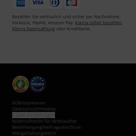
Bezahlen Sie vertraulich und sicher per Nachnahme,
Vorkasse, PayPal, Amazon Pay,
Klarna Sofort bezahlen
,
Klarna Ratenzahlung
oder Kreditkarte.
AGB
/
Impressum
Datenschutzhinweise
Cookie-Einstellungen
Widerrufsrecht für Verbraucher
Bestellvorgang/Vertragsabschluss
Mängelhaftungsrecht