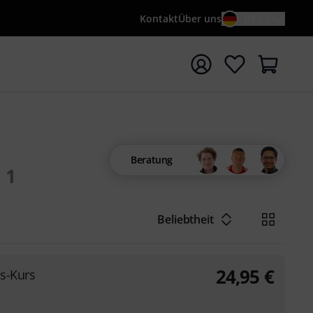
Kontakt
Über uns
DE / €
e mit Suchwort {searchTerm} starten
Beratung
1
Beliebtheit
24,95
€
s-Kurs