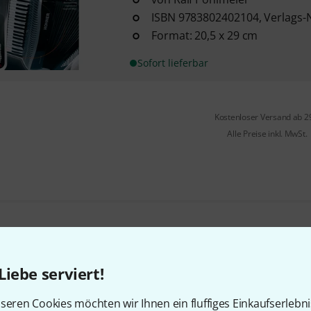
ISBN 9783802402104, Verlags-
Format: 20,5 x 29 cm
Sofort lieferbar
Kostenloser Versand ab 2
Alle Preise inkl. MwSt.
Gefällt Ihnen, was Sie sehen?
Liebe serviert!
Teilen
Hilfe & Feedback
seren Cookies möchten wir Ihnen ein fluffiges Einkaufserlebn