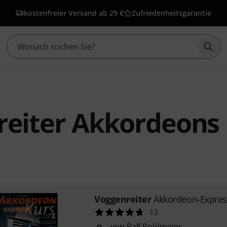
kostenfreier Versand ab 29 €
Zufriedenheitsgarantie
Such
reiter Akkordeons
Voggenreiter
Akkordeon-Expres
13
von Ralf Pohlmeier