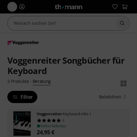
Suche 
Voggenreiter Songbücher für
Keyboard
Beratung
2
Produkte
·
Filter
Beliebtheit
Voggenreiter
Keyboard-Hits 1
6
Sofort lieferbar
24,95
€