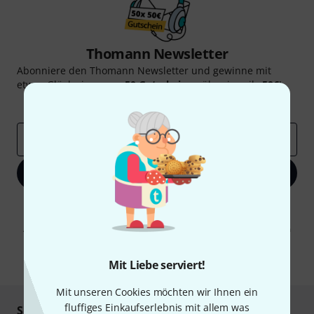
Thomann Newsletter
Abonniere den Thomann Newsletter und gewinne mit
etwas Glück einen von
50 Gutscheinen
über jeweils
50€
!
Inspirierende Beiträge
Deals
Thomann Insights
E-Mail-Adresse
*
Jetzt anmelden
Mit Klick auf „Jetzt anmelden“ stimmen Sie dem Erhalt von E-Mail-
Werbung und einer Messung des E-Mail-Nutzungsverhaltens zu. Die
Abmeldung ist jederzeit möglich. Weitere Informationen finden Sie in
unseren
Datenschutzhinweisen
.
* Pflichtfeld
Mit Liebe serviert!
Mit unseren Cookies möchten wir Ihnen ein
fluffiges Einkaufserlebnis mit allem was
Sicher einkaufen & bezahlen