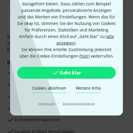
dazugehört bieten. Dazu zählen zum Beispiel
passende Angebote, personalisierte Anzeigen
und das Merken von Einstellungen. Wenn das für
Sie okay ist, stimmen Sie der Nutzung von Cookies
für Präferenzen, Statistiken und Marketing
einfach durch einen Klick auf „Geht klar“ zu (
alle
Bezahlen Sie vertraulich und sicher per Nachnahme,
Vorkasse, PayPal, Amazon Pay,
anzeigen
Klarna Sofort bezahlen
).
,
Klarna Ratenzahlung
oder Kreditkarte.
Sie können Ihre erteilte Zustimmung jederzeit
über die Cookie-Einstellungen (
hier
) widerrufen.
Ihre Vorteile
3 Jahre Thomann Garantie
Geht klar
30 Tage Money-Back-Garantie
Cookies ablehnen
Weitere Infos
Reparaturservice
·
Impressum
Datenschutzhinweise
Beratung durch Fachexperten
Zufriedenheitsgarantie
Europas größtes Versandlager