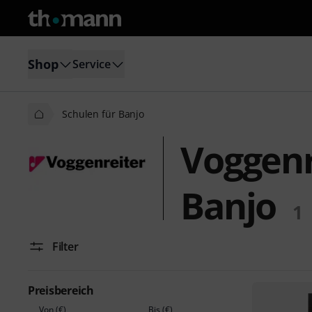
Shop
Service
Schulen für Banjo
Voggenr
Banjo
1
Filter
Preisbereich
Von (€)
Bis (€)