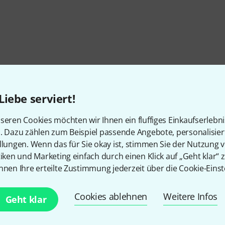
Liebe serviert!
seren Cookies möchten wir Ihnen ein fluffiges Einkaufserlebn
n. Dazu zählen zum Beispiel passende Angebote, personalisie
llungen. Wenn das für Sie okay ist, stimmen Sie der Nutzung 
tiken und Marketing einfach durch einen Klick auf „Geht klar“ z
nnen Ihre erteilte Zustimmung jederzeit über die Cookie-Einst
Cookies ablehnen
Weitere Infos
Gefällt Ihnen, was Sie sehen?
Geht klar