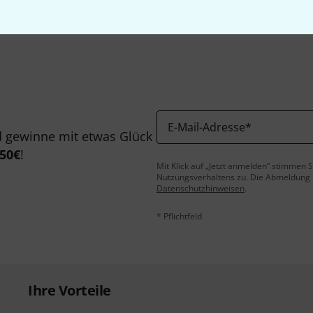
Teilen
Hilfe & Feedback
E-Mail-Adresse
*
 gewinne mit etwas Glück
50€
!
Mit Klick auf „Jetzt anmelden“ stimmen
Nutzungsverhaltens zu. Die Abmeldung is
Datenschutzhinweisen
.
* Pflichtfeld
Ihre Vorteile