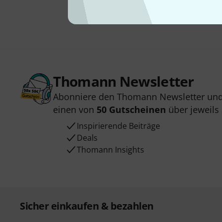
Thomann Newsletter
Abonniere den Thomann Newsletter und
einen von
50 Gutscheinen
über jeweils
Inspirierende Beiträge
Deals
Thomann Insights
Sicher einkaufen & bezahlen