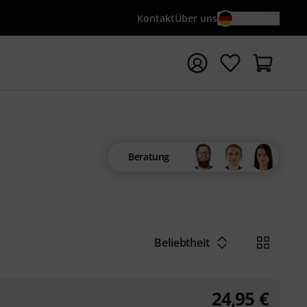
Kontakt
Über uns
DE / €
e mit Suchwort {searchTerm} starten
Beratung
Beliebtheit
24,95
€