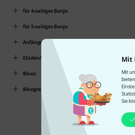
für 4-saitiges Banjo
für 5-saitiges Banjo
Anfängerschule
Etüden/Übungen
Mit 
Mit un
Blues
biete
Einste
Bluegrass/Country/Folk
Statis
Sie kö