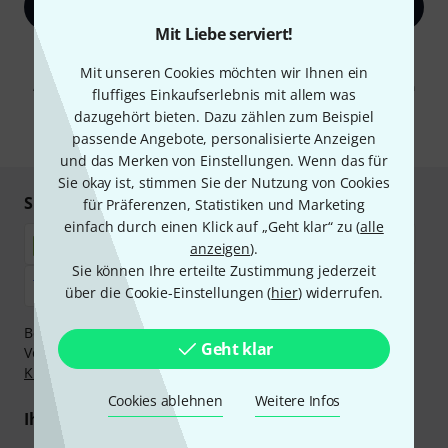
Jetzt anmelden
Mit Liebe serviert!
Mit Klick auf „Jetzt anmelden“ stimmen Sie dem Erhalt von E-Mail-
Werbung und einer Messung des E-Mail-Nutzungsverhaltens zu. Die
Mit unseren Cookies möchten wir Ihnen ein
Abmeldung ist jederzeit möglich. Weitere Informationen finden Sie in
fluffiges Einkaufserlebnis mit allem was
unseren
Datenschutzhinweisen
.
dazugehört bieten. Dazu zählen zum Beispiel
* Pflichtfeld
passende Angebote, personalisierte Anzeigen
und das Merken von Einstellungen. Wenn das für
Sie okay ist, stimmen Sie der Nutzung von Cookies
Sicher einkaufen & bezahlen
für Präferenzen, Statistiken und Marketing
einfach durch einen Klick auf „Geht klar“ zu (
alle
anzeigen
).
Sie können Ihre erteilte Zustimmung jederzeit
über die Cookie-Einstellungen (
hier
) widerrufen.
Bezahlen Sie vertraulich und sicher per Nachnahme,
Geht klar
Vorkasse, PayPal, Amazon Pay,
Klarna Sofort bezahlen
,
Klarna Ratenzahlung
oder Kreditkarte.
Cookies ablehnen
Weitere Infos
Ihre Vorteile