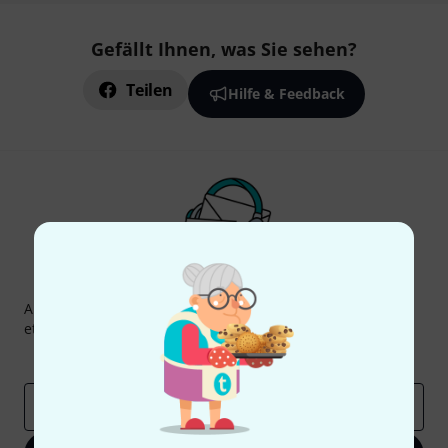
Gefällt Ihnen, was Sie sehen?
Teilen
Hilfe & Feedback
Thomann Newsletter
Abonniere den Thomann Newsletter und gewinne mit
etwas Glück einen von
50 Gutscheinen
über jeweils
50€
!
Inspirierende Beiträge
Deals
Thomann Insights
E-Mail-Adresse
*