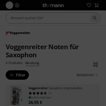
Suche 
Voggenreiter Noten für
Saxophon
Beratung
4
Produkte
·
Filter
Beliebtheit
Voggenreiter
Saxophon Improvisation
13
Sofort lieferbar
26,95
€