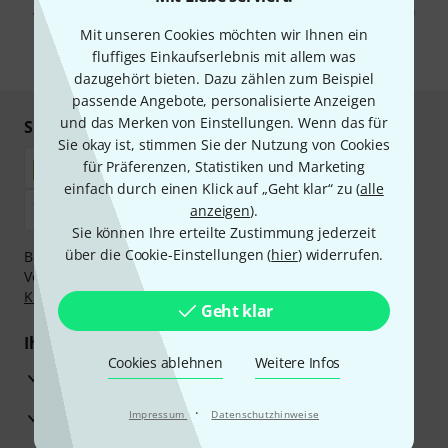
Abmeldung ist jederzeit möglich. Weitere Informationen finden Sie in
unseren
Datenschutzhinweisen
.
Mit unseren Cookies möchten wir Ihnen ein
fluffiges Einkaufserlebnis mit allem was
* Pflichtfeld
dazugehört bieten. Dazu zählen zum Beispiel
passende Angebote, personalisierte Anzeigen
und das Merken von Einstellungen. Wenn das für
Sicher einkaufen & bezahlen
Sie okay ist, stimmen Sie der Nutzung von Cookies
für Präferenzen, Statistiken und Marketing
einfach durch einen Klick auf „Geht klar“ zu (
alle
anzeigen
).
Sie können Ihre erteilte Zustimmung jederzeit
über die Cookie-Einstellungen (
hier
) widerrufen.
Bezahlen Sie vertraulich und sicher per Nachnahme,
Vorkasse, PayPal, Amazon Pay,
Klarna Sofort bezahlen
,
Klarna Ratenzahlung
oder Kreditkarte.
Geht klar
Ihre Vorteile
Cookies ablehnen
Weitere Infos
3 Jahre Thomann Garantie
·
30 Tage Money-Back-Garantie
Impressum
Datenschutzhinweise