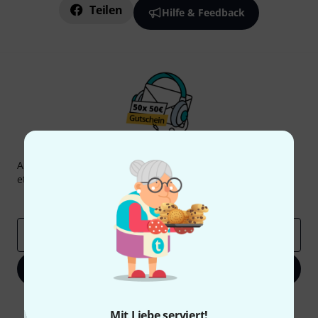
Teilen
Hilfe & Feedback
Thomann Newsletter
Abonniere den Thomann Newsletter und gewinne mit
etwas Glück einen von
50 Gutscheinen
über jeweils
50€
!
Inspirierende Beiträge
Deals
Thomann Insights
E-Mail-Adresse
*
Jetzt anmelden
Mit Klick auf „Jetzt anmelden“ stimmen Sie dem Erhalt von E-Mail-
Mit Liebe serviert!
Werbung und einer Messung des E-Mail-Nutzungsverhaltens zu. Die