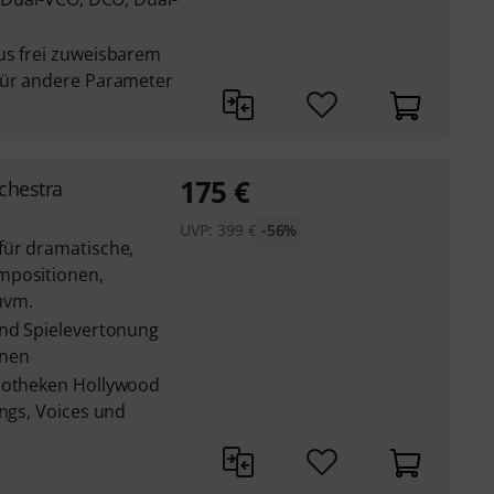
us frei zuweisbarem
für andere Parameter
175
€
chestra
UVP:
399
€
-56%
für dramatische,
mpositionen,
uvm.
und Spielevertonung
onen
liotheken Hollywood
ings, Voices und