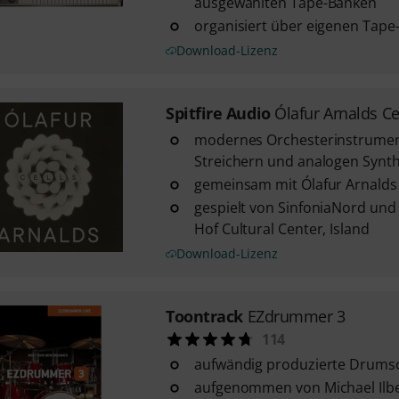
ausgewählten Tape-Bänken
organisiert über eigenen Tape
Download-Lizenz
Spitfire Audio
Ólafur Arnalds Ce
modernes Orchesterinstrumen
Streichern und analogen Synt
gemeinsam mit Ólafur Arnalds 
gespielt von SinfoniaNord u
Hof Cultural Center, Island
Download-Lizenz
Toontrack
EZdrummer 3
114
aufwändig produzierte Drumso
aufgenommen von Michael Ilbe