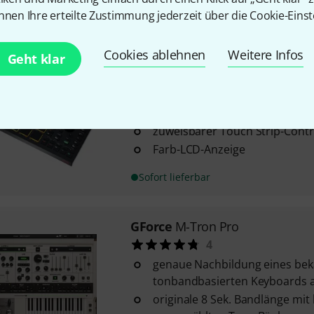
Dual-Touch Smart Strip
nnen Ihre erteilte Zustimmung jederzeit über die Cookie-Einst
In 2–3 Wochen lieferbar
Cookies ablehnen
Weitere Infos
Geht klar
AKAI Professional
MPC Studio
53
16 anschlagdynamische RGB-Pa
zuweisbarer Touch Strip-Contr
Farb-LCD-Anzeige
Sofort lieferbar
GForce
M-Tron Pro
4
genaue Nachbildung eines be
tonbandbasierten Keyboards 
originale 8 Sek. Bandlänge mit