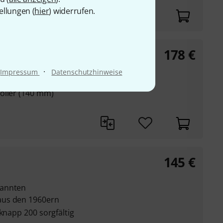
ellungen (
hier
) widerrufen.
178
€
·
Impressum
Datenschutzhinweise
ds in voller Größe
oller (140 mm)
145
€
kannten
aus den 1960ern
 knapp 200 sorgfältig