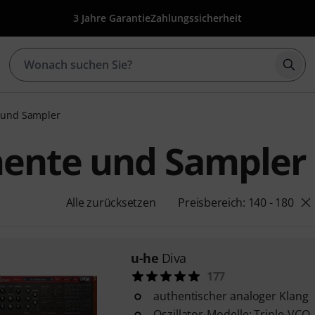
3 Jahre Garantie
Zahlungssicherheit
Such
e und Sampler
umente und Sampler
Alle zurücksetzen
Preisbereich: 140 - 180
u-he
Diva
177
authentischer analoger Klang
Oszillator-Modelle: Triple-VCO