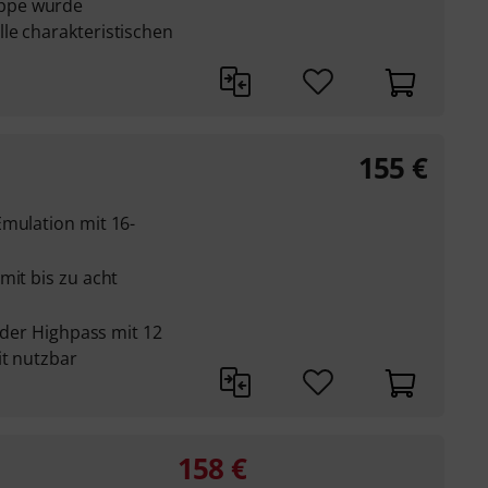
ppe wurde
le charakteristischen
155
€
Emulation mit 16-
mit bis zu acht
 oder Highpass mit 12
it nutzbar
158
€