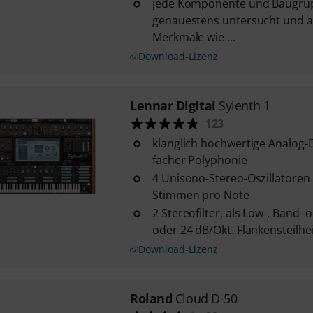
jede Komponente und Baugru
genauestens untersucht und al
Merkmale wie ...
Download-Lizenz
Lennar Digital
Sylenth 1
123
klanglich hochwertige Analog-
facher Polyphonie
4 Unisono-Stereo-Oszillatoren 
Stimmen pro Note
2 Stereofilter, als Low-, Band-
oder 24 dB/Okt. Flankensteilhe
Download-Lizenz
Roland
Cloud D-50