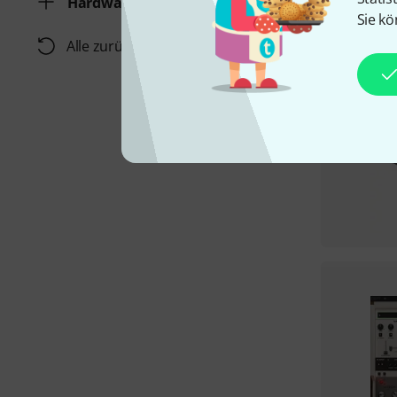
Hardwarecontroller
Sie kö
Alle zurücksetzen