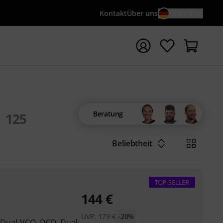
Kontakt
Über uns
DE / €
e mit Suchwort {searchTerm} starten
Beratung
125
Beliebtheit
TOP-SELLER
144
€
UVP:
179
€
-20%
, Dual-VCO, DCO, Dual-