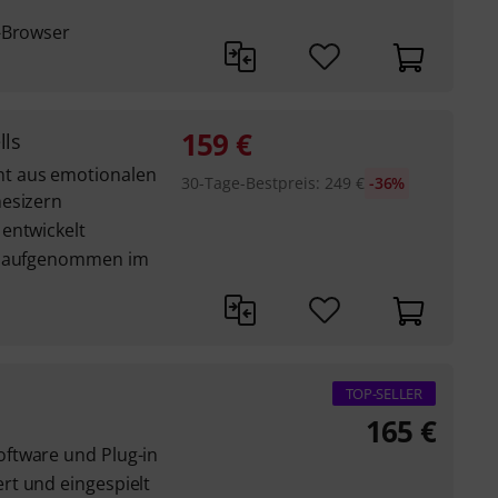
-Browser
159
€
lls
t aus emotionalen
30-Tage-Bestpreis
:
249
€
-36%
hesizern
entwickelt
nd aufgenommen im
TOP-SELLER
165
€
ftware und Plug-in
rt und eingespielt