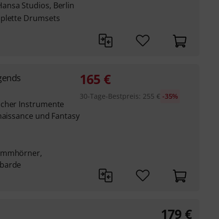
ansa Studios, Berlin
mplette Drumsets
165
€
egends
30-Tage-Bestpreis
:
255
€
-35%
scher Instrumente
enaissance und Fantasy
rummhörner,
mbarde
179
€