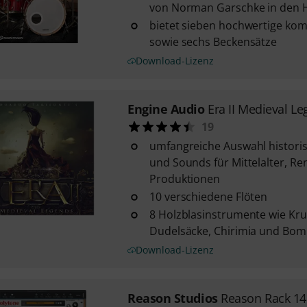
von Norman Garschke in den H
bietet sieben hochwertige ko
sowie sechs Beckensätze
Download-Lizenz
Engine Audio
Era II Medieval L
19
umfangreiche Auswahl histori
und Sounds für Mittelalter, R
Produktionen
10 verschiedene Flöten
8 Holzblasinstrumente wie K
Dudelsäcke, Chirimia und Bo
Download-Lizenz
Reason Studios
Reason Rack 14