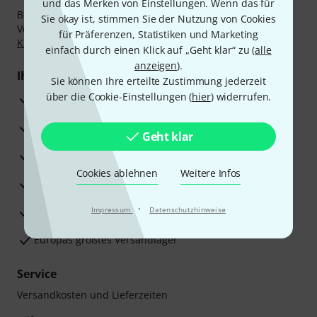
und das Merken von Einstellungen. Wenn das für
Bezahlen Sie vertraulich und sicher per Nachnahme,
Sie okay ist, stimmen Sie der Nutzung von Cookies
Vorkasse, PayPal, Amazon Pay,
Klarna Sofort bezahlen
,
für Präferenzen, Statistiken und Marketing
Klarna Ratenzahlung
oder Kreditkarte.
einfach durch einen Klick auf „Geht klar“ zu (
alle
anzeigen
).
Ihre Vorteile
Sie können Ihre erteilte Zustimmung jederzeit
über die Cookie-Einstellungen (
hier
) widerrufen.
3 Jahre Thomann Garantie
30 Tage Money-Back-Garantie
Geht klar
Reparaturservice
Cookies ablehnen
Weitere Infos
Beratung durch Fachexperten
·
Zufriedenheitsgarantie
Impressum
Datenschutzhinweise
Europas größtes Versandlager
Service
Versandkosten und Lieferzeiten