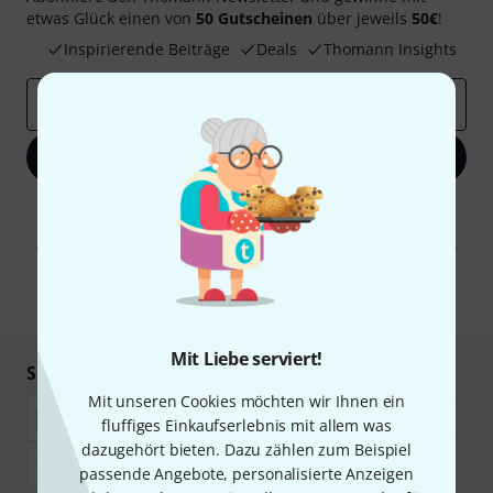
etwas Glück einen von
50 Gutscheinen
über jeweils
50€
!
Inspirierende Beiträge
Deals
Thomann Insights
E-Mail-Adresse
*
Jetzt anmelden
Mit Klick auf „Jetzt anmelden“ stimmen Sie dem Erhalt von E-Mail-
Werbung und einer Messung des E-Mail-Nutzungsverhaltens zu. Die
Abmeldung ist jederzeit möglich. Weitere Informationen finden Sie in
unseren
Datenschutzhinweisen
.
* Pflichtfeld
Mit Liebe serviert!
Sicher einkaufen & bezahlen
Mit unseren Cookies möchten wir Ihnen ein
fluffiges Einkaufserlebnis mit allem was
dazugehört bieten. Dazu zählen zum Beispiel
passende Angebote, personalisierte Anzeigen