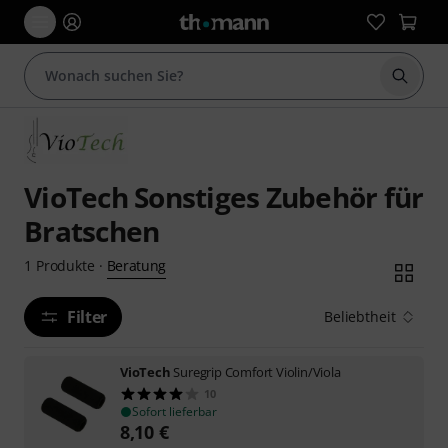
Suche 
VioTech Sonstiges Zubehör für
Bratschen
Beratung
1
Produkte
·
Filter
Beliebtheit
VioTech
Suregrip Comfort Violin/Viola
10
Sofort lieferbar
8,10
€