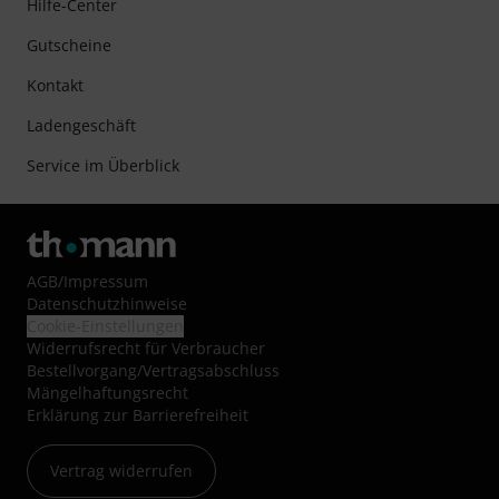
Hilfe-Center
Gutscheine
Kontakt
Ladengeschäft
Service im Überblick
AGB
/
Impressum
Datenschutzhinweise
Cookie-Einstellungen
Widerrufsrecht für Verbraucher
Bestellvorgang/Vertragsabschluss
Mängelhaftungsrecht
Erklärung zur Barrierefreiheit
Vertrag widerrufen