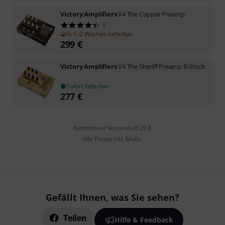
Victory Amplifiers
V4 The Copper Preamp
5
In 1–2 Wochen lieferbar
299
€
Victory Amplifiers
V4 The Sheriff Preamp B-Stock
Sofort lieferbar
277
€
Kostenloser Versand ab 29 €
Alle Preise inkl. MwSt.
Gefällt Ihnen, was Sie sehen?
Teilen
Hilfe & Feedback