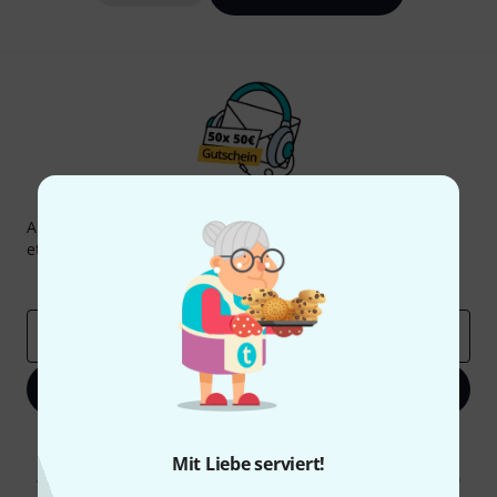
Thomann Newsletter
Abonniere den Thomann Newsletter und gewinne mit
etwas Glück einen von
50 Gutscheinen
über jeweils
50€
!
Inspirierende Beiträge
Deals
Thomann Insights
E-Mail-Adresse
*
Jetzt anmelden
Mit Klick auf „Jetzt anmelden“ stimmen Sie dem Erhalt von E-Mail-
Werbung und einer Messung des E-Mail-Nutzungsverhaltens zu. Die
Mit Liebe serviert!
Abmeldung ist jederzeit möglich. Weitere Informationen finden Sie in
unseren
Datenschutzhinweisen
.