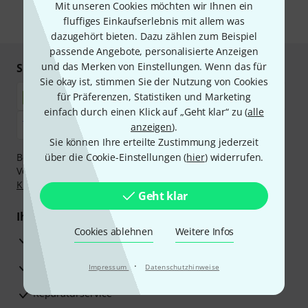
Mit unseren Cookies möchten wir Ihnen ein
fluffiges Einkaufserlebnis mit allem was
* Pflichtfeld
dazugehört bieten. Dazu zählen zum Beispiel
passende Angebote, personalisierte Anzeigen
und das Merken von Einstellungen. Wenn das für
Sicher einkaufen & bezahlen
Sie okay ist, stimmen Sie der Nutzung von Cookies
für Präferenzen, Statistiken und Marketing
einfach durch einen Klick auf „Geht klar“ zu (
alle
anzeigen
).
Sie können Ihre erteilte Zustimmung jederzeit
Bezahlen Sie vertraulich und sicher per Nachnahme,
über die Cookie-Einstellungen (
hier
) widerrufen.
Vorkasse, PayPal, Amazon Pay,
Klarna Sofort bezahlen
,
Klarna Ratenzahlung
oder Kreditkarte.
Geht klar
Ihre Vorteile
Cookies ablehnen
Weitere Infos
3 Jahre Thomann Garantie
30 Tage Money-Back-Garantie
·
Impressum
Datenschutzhinweise
Reparaturservice