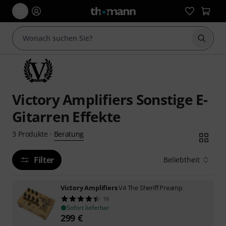
Suche 
Victory Amplifiers Sonstige E-
Gitarren Effekte
Beratung
3
Produkte
·
Filter
Beliebtheit
Victory Amplifiers
V4 The Sheriff Preamp
16
Sofort lieferbar
299
€