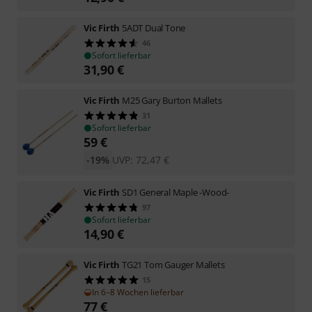
Vic Firth
5ADT Dual Tone
46
Sofort lieferbar
31,90
€
Vic Firth
M25 Gary Burton Mallets
31
Sofort lieferbar
59
€
-19%
UVP:
72,47
€
Vic Firth
SD1 General Maple -Wood-
97
Sofort lieferbar
14,90
€
Vic Firth
TG21 Tom Gauger Mallets
15
In 6–8 Wochen lieferbar
77
€