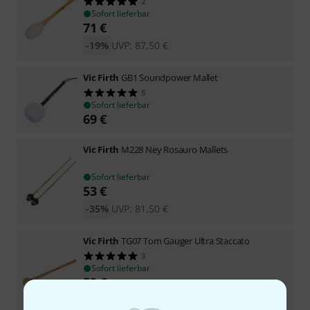
2
Sofort lieferbar
71
€
-19%
UVP:
87,50
€
Vic Firth
GB1 Soundpower Mallet
5
Sofort lieferbar
69
€
Vic Firth
M228 Ney Rosauro Mallets
Sofort lieferbar
53
€
-35%
UVP:
81,50
€
Vic Firth
TG07 Tom Gauger Ultra Staccato
3
Sofort lieferbar
59
€
-33%
UVP:
87,50
€