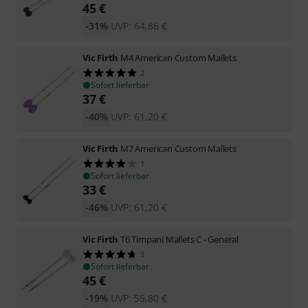
45
€
-31%
UVP:
64,86
€
Vic Firth
M4 American Custom Mallets
2
Sofort lieferbar
37
€
-40%
UVP:
61,20
€
Vic Firth
M7 American Custom Mallets
1
Sofort lieferbar
33
€
-46%
UVP:
61,20
€
Vic Firth
T6 Timpani Mallets C - General
3
Sofort lieferbar
45
€
-19%
UVP:
55,80
€