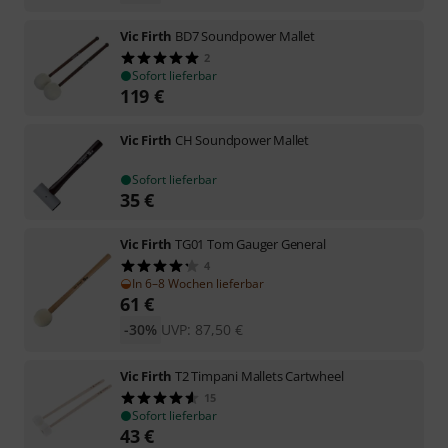
Vic Firth
BD7 Soundpower Mallet
2
Sofort lieferbar
119
€
Vic Firth
CH Soundpower Mallet
Sofort lieferbar
35
€
Vic Firth
TG01 Tom Gauger General
4
In 6–8 Wochen lieferbar
61
€
-30%
UVP:
87,50
€
Vic Firth
T2 Timpani Mallets Cartwheel
15
Sofort lieferbar
43
€