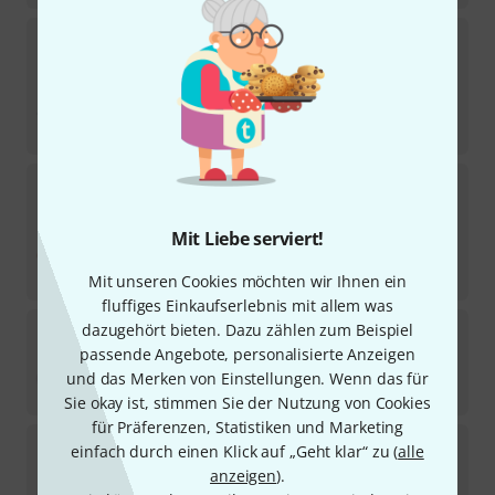
Vic Firth
M124 Robert van Sice Mallets
1
Sofort lieferbar
55
€
-33%
UVP:
81,50
€
Vic Firth
M292 Anders Astrand Mallets
Sofort lieferbar
Mit Liebe serviert!
66
€
-19%
UVP:
81,50
€
Mit unseren Cookies möchten wir Ihnen ein
fluffiges Einkaufserlebnis mit allem was
Vic Firth
BD2 Soundpower Mallet
dazugehört bieten. Dazu zählen zum Beispiel
4
passende Angebote, personalisierte Anzeigen
Sofort lieferbar
und das Merken von Einstellungen. Wenn das für
55
€
Sie okay ist, stimmen Sie der Nutzung von Cookies
für Präferenzen, Statistiken und Marketing
Vic Firth
BD1 Soundpower Mallet
einfach durch einen Klick auf „Geht klar“ zu (
alle
4
anzeigen
).
Sofort lieferbar