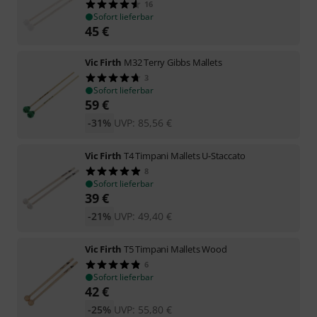
16
Sofort lieferbar
45
€
Vic Firth
M32 Terry Gibbs Mallets
3
Sofort lieferbar
59
€
-31%
UVP:
85,56
€
Vic Firth
T4 Timpani Mallets U-Staccato
8
Sofort lieferbar
39
€
-21%
UVP:
49,40
€
Vic Firth
T5 Timpani Mallets Wood
6
Sofort lieferbar
42
€
-25%
UVP:
55,80
€