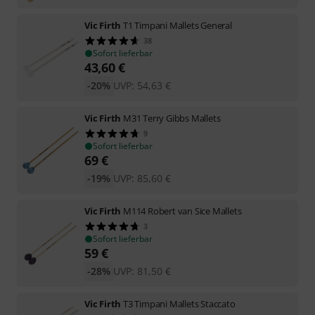
Vic Firth
T1 Timpani Mallets General
38
Sofort lieferbar
43,60
€
-20%
UVP:
54,63
€
Vic Firth
M31 Terry Gibbs Mallets
9
Sofort lieferbar
69
€
-19%
UVP:
85,60
€
Vic Firth
M114 Robert van Sice Mallets
3
Sofort lieferbar
59
€
-28%
UVP:
81,50
€
Vic Firth
T3 Timpani Mallets Staccato