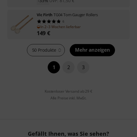
-33%
UVP:
81,50
€
Vic Firth
TG04 Tom Gauger Rollers
6
In 2–3 Wochen lieferbar
149
€
Mehr anzeigen
50 Produkte
1
2
3
Kostenloser Versand ab 29 €
Alle Preise inkl. MwSt.
Gefällt Ihnen, was Sie sehen?