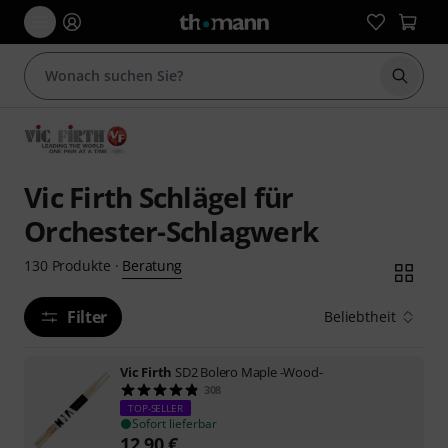
Suche 
Vic Firth Schlägel für
Orchester-Schlagwerk
Beratung
130
Produkte
·
Filter
Beliebtheit
Vic Firth
SD2 Bolero Maple -Wood-
308
TOP-SELLER
Sofort lieferbar
12,90
€