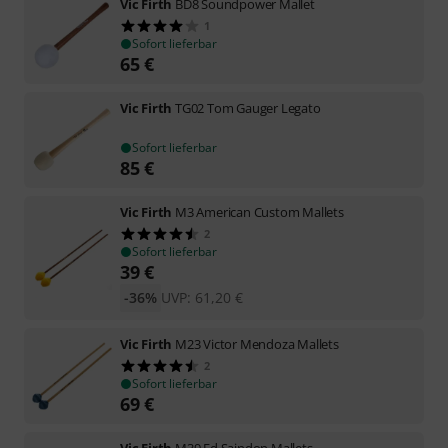
Vic Firth
BD8 Soundpower Mallet
1
Sofort lieferbar
65
€
Vic Firth
TG02 Tom Gauger Legato
Sofort lieferbar
85
€
Vic Firth
M3 American Custom Mallets
2
Sofort lieferbar
39
€
-36%
UVP:
61,20
€
Vic Firth
M23 Victor Mendoza Mallets
2
Sofort lieferbar
69
€
Vic Firth
M39 Ed Saindon Mallets