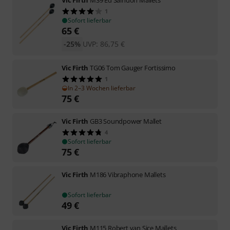
1
Sofort lieferbar
65
€
-25%
UVP:
86,75
€
Vic Firth
TG06 Tom Gauger Fortissimo
1
In 2–3 Wochen lieferbar
75
€
Vic Firth
GB3 Soundpower Mallet
4
Sofort lieferbar
75
€
Vic Firth
M186 Vibraphone Mallets
Sofort lieferbar
49
€
Vic Firth
M115 Robert van Sice Mallets