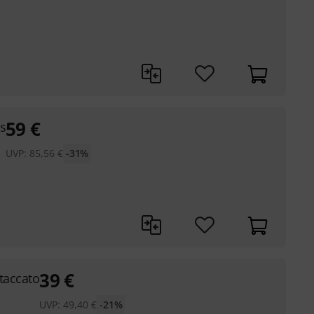
59
€
s
UVP:
85,56
€
-31%
39
€
taccato
UVP:
49,40
€
-21%