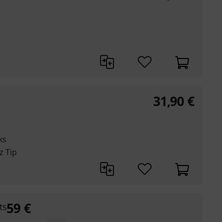
31,90
€
ks
z Tip
59
€
ts