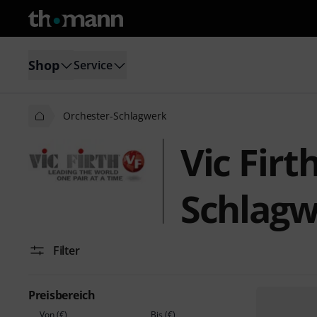
Shop
Service
Orchester-Schlagwerk
Vic Firt
Schlag
Filter
Preisbereich
Von (€)
Bis (€)