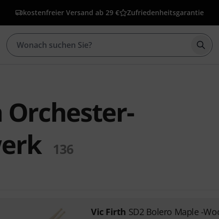
kostenfreier Versand ab 29 €
Zufriedenheitsgarantie
Such
h Orchester-
werk
136
Vic Firth
SD2 Bolero Maple -Wo