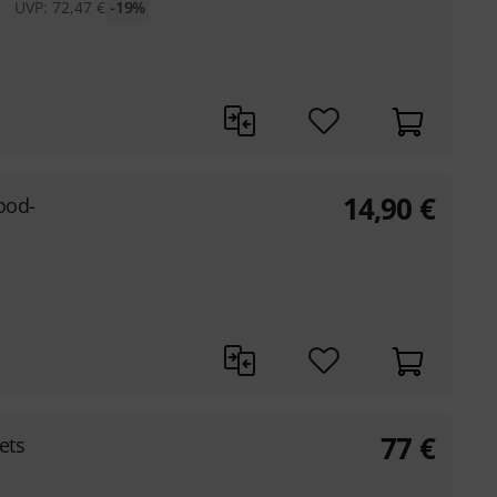
UVP:
72,47
€
-19%
14,90
€
ood-
77
€
ets