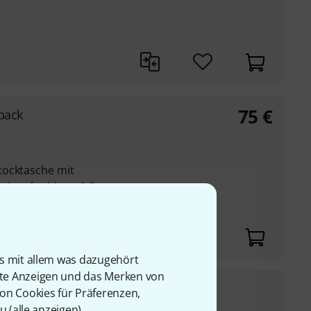
75
€
pack
tocktasche mit
aken für bis zu 8 Paar
is mit allem was dazugehört
rte Anzeigen und das Merken von
59
€
allets
von Cookies für Präferenzen,
u (
alle anzeigen
).