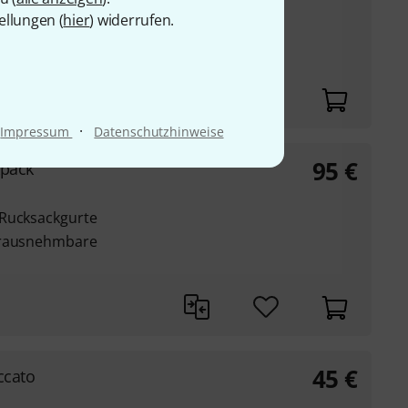
UVP:
81,50
€
-28%
ellungen (
hier
) widerrufen.
·
Impressum
Datenschutzhinweise
95
€
kpack
 Rucksackgurte
erausnehmbare
45
€
ccato