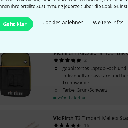
nnen Ihre erteilte Zustimmung jederzeit über die Cookie-Einst
Robert van Sice Signature
Medium
Länge: 432 mm
Cookies ablehnen
Weitere Infos
Geht klar
Sofort lieferbar
Vic Firth
Professional Tech Bac
2
gepolstertes Laptop-Fach und
individuell anpassbare und h
Trennwände
Farbe: Grün/Schwarz
Sofort lieferbar
Vic Firth
T3 Timpani Mallets Sta
16