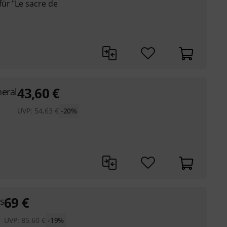
ür "Le sacre de
43,60
€
neral
UVP:
54,63
€
-20%
69
€
s
UVP:
85,60
€
-19%