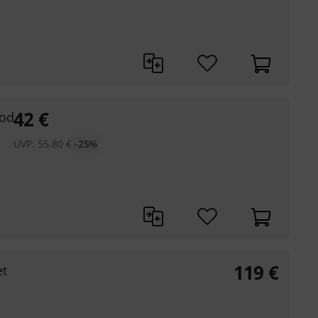
42
€
ood
UVP:
55,80
€
-25%
119
€
t