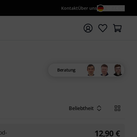
Kontakt
Über uns
DE / €
e mit Suchwort {searchTerm} starten
Beratung
Beliebtheit
12,90
€
od-