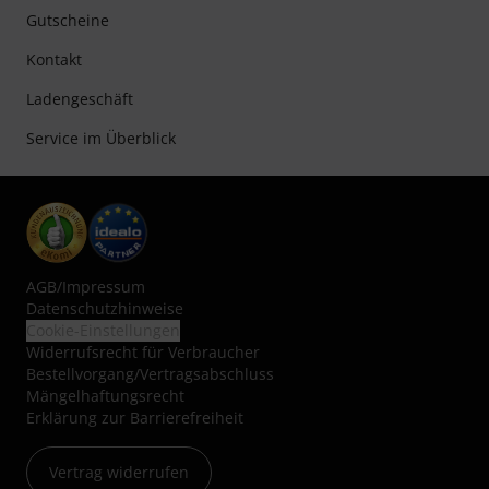
Gutscheine
Kontakt
Ladengeschäft
Service im Überblick
AGB
/
Impressum
Datenschutzhinweise
Cookie-Einstellungen
Widerrufsrecht für Verbraucher
Bestellvorgang/Vertragsabschluss
Mängelhaftungsrecht
Erklärung zur Barrierefreiheit
Vertrag widerrufen