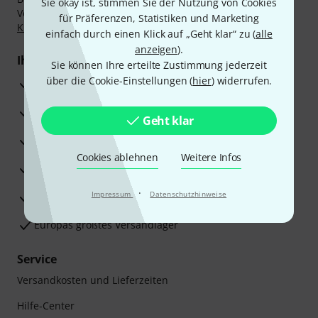
Sie okay ist, stimmen Sie der Nutzung von Cookies
Vorkasse, PayPal, Amazon Pay,
Klarna Sofort bezahlen
,
für Präferenzen, Statistiken und Marketing
Klarna Ratenzahlung
oder Kreditkarte.
einfach durch einen Klick auf „Geht klar“ zu (
alle
anzeigen
).
Ihre Vorteile
Sie können Ihre erteilte Zustimmung jederzeit
über die Cookie-Einstellungen (
hier
) widerrufen.
3 Jahre Thomann Garantie
30 Tage Money-Back-Garantie
Geht klar
Reparaturservice
Cookies ablehnen
Weitere Infos
Beratung durch Fachexperten
·
Impressum
Datenschutzhinweise
Zufriedenheitsgarantie
Europas größtes Versandlager
Service
Versandkosten und Lieferzeiten
Hilfe-Center