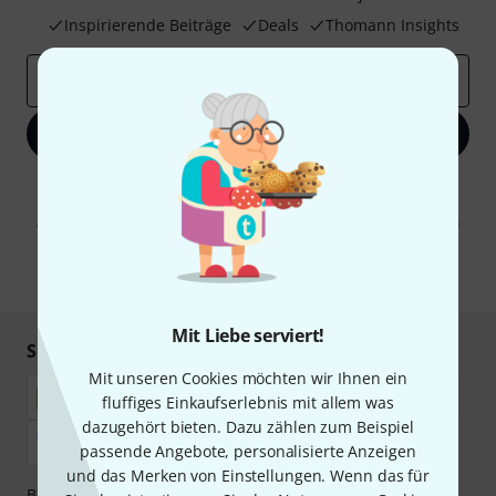
Inspirierende Beiträge
Deals
Thomann Insights
E-Mail-Adresse
*
Jetzt anmelden
Mit Klick auf „Jetzt anmelden“ stimmen Sie dem Erhalt von E-Mail-
Werbung und einer Messung des E-Mail-Nutzungsverhaltens zu. Die
Abmeldung ist jederzeit möglich. Weitere Informationen finden Sie in
unseren
Datenschutzhinweisen
.
* Pflichtfeld
Mit Liebe serviert!
Sicher einkaufen & bezahlen
Mit unseren Cookies möchten wir Ihnen ein
fluffiges Einkaufserlebnis mit allem was
dazugehört bieten. Dazu zählen zum Beispiel
passende Angebote, personalisierte Anzeigen
und das Merken von Einstellungen. Wenn das für
Bezahlen Sie vertraulich und sicher per Nachnahme,