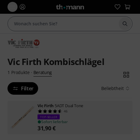
Suche 
Vic Firth Kombischlägel
Beratung
1
Produkte
·
Filter
Beliebtheit
Vic Firth
5ADT Dual Tone
46
TOP-SELLER
Sofort lieferbar
31,90
€