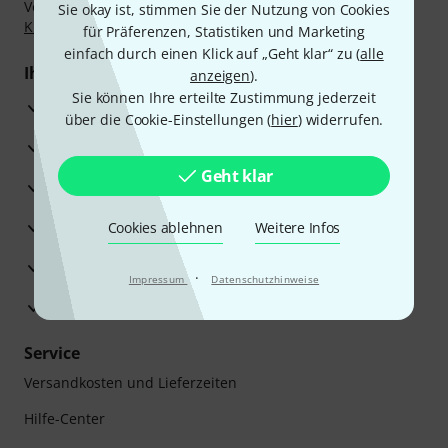
Vorkasse, PayPal, Amazon Pay,
Klarna Sofort bezahlen
,
Sie okay ist, stimmen Sie der Nutzung von Cookies
Klarna Ratenzahlung
oder Kreditkarte.
für Präferenzen, Statistiken und Marketing
einfach durch einen Klick auf „Geht klar“ zu (
alle
Ihre Vorteile
anzeigen
).
Sie können Ihre erteilte Zustimmung jederzeit
3 Jahre Thomann Garantie
über die Cookie-Einstellungen (
hier
) widerrufen.
30 Tage Money-Back-Garantie
Geht klar
Reparaturservice
Beratung durch Fachexperten
Cookies ablehnen
Weitere Infos
Zufriedenheitsgarantie
·
Impressum
Datenschutzhinweise
Europas größtes Versandlager
Service
Versandkosten und Lieferzeiten
Hilfe-Center