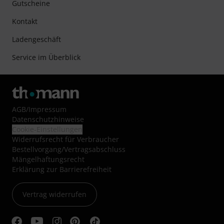
Gutscheine
Kontakt
Ladengeschäft
Service im Überblick
AGB
/
Impressum
Datenschutzhinweise
Cookie-Einstellungen
Widerrufsrecht für Verbraucher
Bestellvorgang/Vertragsabschluss
Mängelhaftungsrecht
Erklärung zur Barrierefreiheit
Vertrag widerrufen