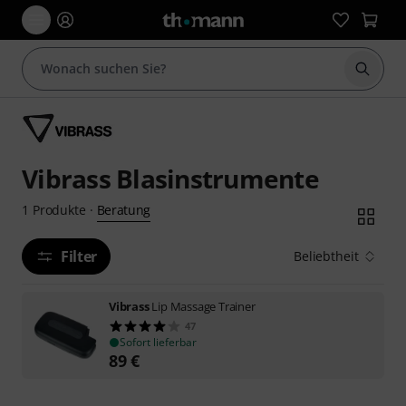
Suche 
Vibrass Blasinstrumente
Beratung
1
Produkte
·
Filter
Beliebtheit
Vibrass
Lip Massage Trainer
47
Sofort lieferbar
89
€