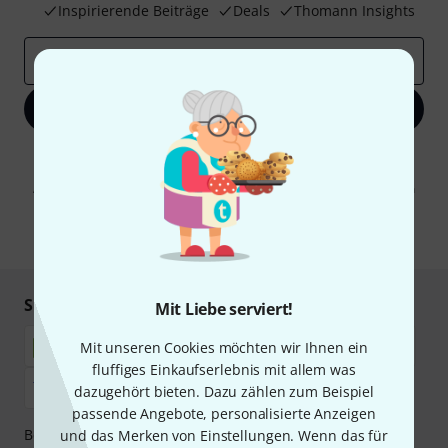
Inspirierende Beiträge
Deals
Thomann Insights
E-Mail-Adresse
*
Jetzt anmelden
Mit Klick auf „Jetzt anmelden“ stimmen Sie dem Erhalt von E-Mail-
Werbung und einer Messung des E-Mail-Nutzungsverhaltens zu. Die
Abmeldung ist jederzeit möglich. Weitere Informationen finden Sie in
unseren
Datenschutzhinweisen
.
* Pflichtfeld
Sicher einkaufen & bezahlen
Mit Liebe serviert!
Mit unseren Cookies möchten wir Ihnen ein
fluffiges Einkaufserlebnis mit allem was
dazugehört bieten. Dazu zählen zum Beispiel
passende Angebote, personalisierte Anzeigen
Bezahlen Sie vertraulich und sicher per Nachnahme,
und das Merken von Einstellungen. Wenn das für