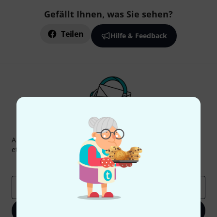
Gefällt Ihnen, was Sie sehen?
Teilen
Hilfe & Feedback
Thomann Newsletter
Abonniere den Thomann Newsletter und gewinne mit
etwas Glück einen von
50 Gutscheinen
über jeweils
50€
!
Inspirierende Beiträge
Deals
Thomann Insights
E-Mail-Adresse
*
Jetzt anmelden