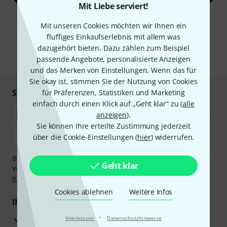
Mit Liebe serviert!
Mit Klick auf „Jetzt anmelden“ stimmen Sie dem Erhalt von E-Mail-
Mit unseren Cookies möchten wir Ihnen ein
Werbung und einer Messung des E-Mail-Nutzungsverhaltens zu. Die
Abmeldung ist jederzeit möglich. Weitere Informationen finden Sie in
fluffiges Einkaufserlebnis mit allem was
unseren
Datenschutzhinweisen
.
dazugehört bieten. Dazu zählen zum Beispiel
* Pflichtfeld
passende Angebote, personalisierte Anzeigen
und das Merken von Einstellungen. Wenn das für
Sie okay ist, stimmen Sie der Nutzung von Cookies
Sicher einkaufen & bezahlen
für Präferenzen, Statistiken und Marketing
einfach durch einen Klick auf „Geht klar“ zu (
alle
anzeigen
).
Sie können Ihre erteilte Zustimmung jederzeit
über die Cookie-Einstellungen (
hier
) widerrufen.
Bezahlen Sie vertraulich und sicher per Nachnahme,
Geht klar
Vorkasse, PayPal, Amazon Pay,
Klarna Sofort bezahlen
,
Klarna Ratenzahlung
oder Kreditkarte.
Cookies ablehnen
Weitere Infos
Ihre Vorteile
·
3 Jahre Thomann Garantie
Impressum
Datenschutzhinweise