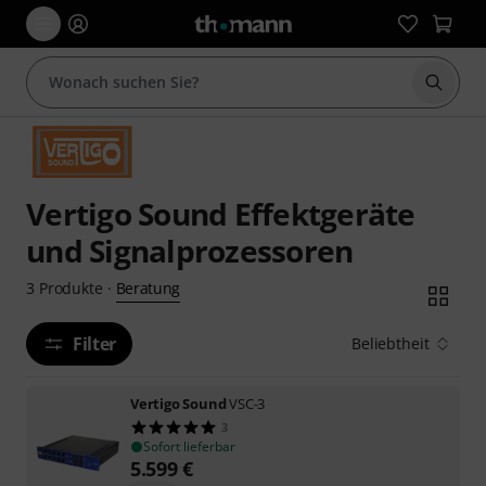
Suche 
Vertigo Sound Effektgeräte
und Signalprozessoren
Beratung
3
Produkte
·
Filter
Beliebtheit
Vertigo Sound
VSC-3
3
Sofort lieferbar
5.599
€