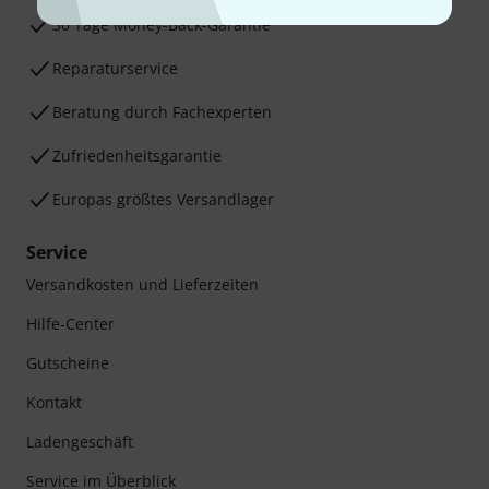
30 Tage Money-Back-Garantie
Reparaturservice
Beratung durch Fachexperten
Zufriedenheitsgarantie
Europas größtes Versandlager
Service
Versandkosten und Lieferzeiten
Hilfe-Center
Gutscheine
Kontakt
Ladengeschäft
Service im Überblick