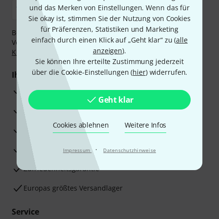
und das Merken von Einstellungen. Wenn das für
Sie okay ist, stimmen Sie der Nutzung von Cookies
für Präferenzen, Statistiken und Marketing
Bezahlen Sie vertraulich und sicher per Nachnahme,
einfach durch einen Klick auf „Geht klar“ zu (
alle
Vorkasse, PayPal, Amazon Pay,
Klarna Sofort bezahlen
,
anzeigen
).
Klarna Ratenzahlung
oder Kreditkarte.
Sie können Ihre erteilte Zustimmung jederzeit
über die Cookie-Einstellungen (
hier
) widerrufen.
Ihre Vorteile
3 Jahre Thomann Garantie
Geht klar
30 Tage Money-Back-Garantie
Cookies ablehnen
Weitere Infos
Reparaturservice
Beratung durch Fachexperten
·
Impressum
Datenschutzhinweise
Zufriedenheitsgarantie
Europas größtes Versandlager
Service