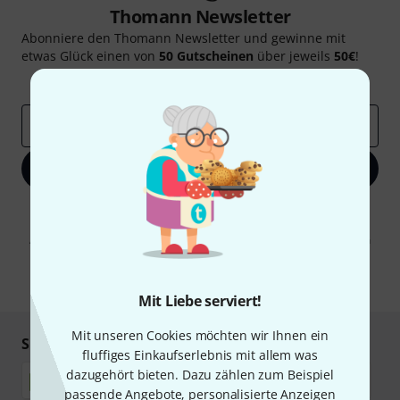
Thomann Newsletter
Abonniere den Thomann Newsletter und gewinne mit
etwas Glück einen von
50 Gutscheinen
über jeweils
50€
!
Inspirierende Beiträge
Deals
Thomann Insights
E-Mail-Adresse
*
Jetzt anmelden
Mit Klick auf „Jetzt anmelden“ stimmen Sie dem Erhalt von E-Mail-
Werbung und einer Messung des E-Mail-Nutzungsverhaltens zu. Die
Abmeldung ist jederzeit möglich. Weitere Informationen finden Sie in
unseren
Datenschutzhinweisen
.
* Pflichtfeld
Mit Liebe serviert!
Mit unseren Cookies möchten wir Ihnen ein
Sicher einkaufen & bezahlen
fluffiges Einkaufserlebnis mit allem was
dazugehört bieten. Dazu zählen zum Beispiel
passende Angebote, personalisierte Anzeigen