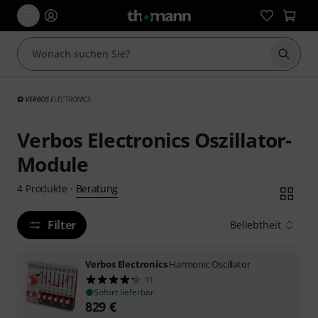
Suche 
Verbos Electronics Oszillator-
Module
Beratung
4
Produkte
·
Filter
Beliebtheit
Verbos Electronics
Harmonic Oscillator
11
Sofort lieferbar
829
€