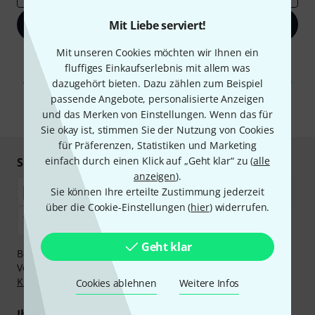
Mit Liebe serviert!
Jetzt anmelden
Mit unseren Cookies möchten wir Ihnen ein
Mit Klick auf „Jetzt anmelden“ stimmen Sie dem Erhalt von E-Mail-
fluffiges Einkaufserlebnis mit allem was
Werbung und einer Messung des E-Mail-Nutzungsverhaltens zu. Die
Abmeldung ist jederzeit möglich. Weitere Informationen finden Sie in
dazugehört bieten. Dazu zählen zum Beispiel
unseren
Datenschutzhinweisen
.
passende Angebote, personalisierte Anzeigen
und das Merken von Einstellungen. Wenn das für
* Pflichtfeld
Sie okay ist, stimmen Sie der Nutzung von Cookies
für Präferenzen, Statistiken und Marketing
einfach durch einen Klick auf „Geht klar“ zu (
alle
Sicher einkaufen & bezahlen
anzeigen
).
Sie können Ihre erteilte Zustimmung jederzeit
über die Cookie-Einstellungen (
hier
) widerrufen.
Geht klar
Bezahlen Sie vertraulich und sicher per Nachnahme,
Vorkasse, PayPal, Amazon Pay,
Klarna Sofort bezahlen
,
Klarna Ratenzahlung
oder Kreditkarte.
Cookies ablehnen
Weitere Infos
Ihre Vorteile