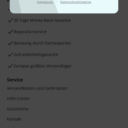
·
Impressum
Datenschutzhinweise
3 Jahre Thomann Garantie
30 Tage Money-Back-Garantie
Reparaturservice
Beratung durch Fachexperten
Zufriedenheitsgarantie
Europas größtes Versandlager
Service
Versandkosten und Lieferzeiten
Hilfe-Center
Gutscheine
Kontakt