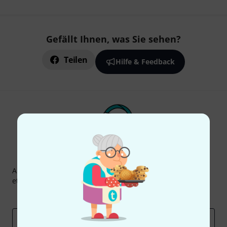
Gefällt Ihnen, was Sie sehen?
Teilen
Hilfe & Feedback
Thomann Newsletter
Abonniere den Thomann Newsletter und gewinne mit
etwas Glück einen von
50 Gutscheinen
über jeweils
50€
!
Inspirierende Beiträge
Deals
Thomann Insights
E-Mail-Adresse
*