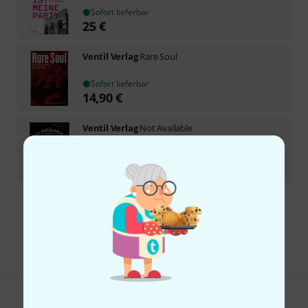
Sofort lieferbar
25
€
Ventil Verlag
Rare Soul
Sofort lieferbar
14,90
€
Ventil Verlag
Not Available
Sofort lieferbar
17
€
Kostenloser Versand ab 29 €
Alle Preise inkl. MwSt.
Gefällt Ihnen, was Sie sehen?