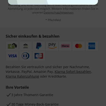
Mit Klick auf „Jetzt anmelden“ stimmen Sie dem Erhalt von E-Mail-
Werbung und einer Messung des E-Mail-Nutzungsverhaltens zu. Die
Abmeldung ist jederzeit möglich. Weitere Informationen finden Sie in
unseren
Datenschutzhinweisen
.
* Pflichtfeld
Sicher einkaufen & bezahlen
Bezahlen Sie vertraulich und sicher per Nachnahme,
Vorkasse, PayPal, Amazon Pay,
Klarna Sofort bezahlen
,
Klarna Ratenzahlung
oder Kreditkarte.
Ihre Vorteile
3 Jahre Thomann Garantie
30 Tage Money-Back-Garantie