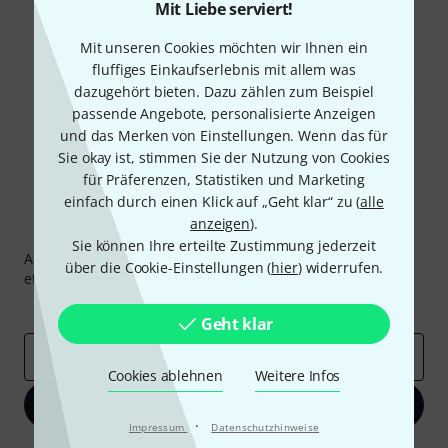
Mit Liebe serviert!
Teilen
Hilfe & Feedback
Mit unseren Cookies möchten wir Ihnen ein
fluffiges Einkaufserlebnis mit allem was
dazugehört bieten. Dazu zählen zum Beispiel
passende Angebote, personalisierte Anzeigen
und das Merken von Einstellungen. Wenn das für
Sie okay ist, stimmen Sie der Nutzung von Cookies
für Präferenzen, Statistiken und Marketing
einfach durch einen Klick auf „Geht klar“ zu (
alle
anzeigen
).
Thomann Newsletter
Sie können Ihre erteilte Zustimmung jederzeit
Abonniere den Thomann Newsletter und gewinne mit
über die Cookie-Einstellungen (
hier
) widerrufen.
etwas Glück einen von
50 Gutscheinen
über jeweils
50€
!
Inspirierende Beiträge
Deals
Thomann Insights
Geht klar
E-Mail-Adresse
*
Cookies ablehnen
Weitere Infos
Jetzt anmelden
·
Impressum
Datenschutzhinweise