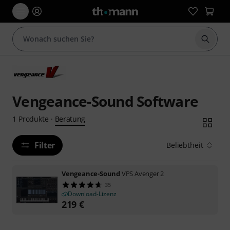
Suche 
Vengeance-Sound Software
Beratung
1
Produkte
·
Filter
Beliebtheit
Vengeance-Sound
VPS Avenger 2
35
Download-Lizenz
219
€