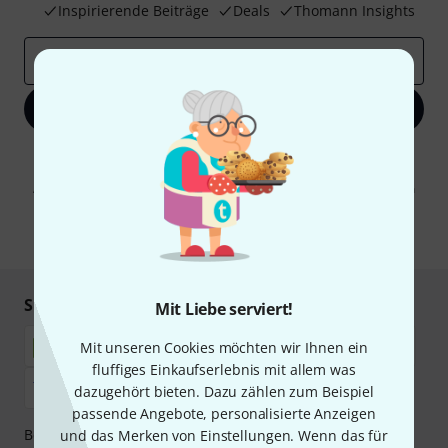
Inspirierende Beiträge
Deals
Thomann Insights
E-Mail-Adresse
*
Jetzt anmelden
Mit Klick auf „Jetzt anmelden“ stimmen Sie dem Erhalt von E-Mail-
Werbung und einer Messung des E-Mail-Nutzungsverhaltens zu. Die
Abmeldung ist jederzeit möglich. Weitere Informationen finden Sie in
unseren
Datenschutzhinweisen
.
* Pflichtfeld
Sicher einkaufen & bezahlen
Mit Liebe serviert!
Mit unseren Cookies möchten wir Ihnen ein
fluffiges Einkaufserlebnis mit allem was
dazugehört bieten. Dazu zählen zum Beispiel
passende Angebote, personalisierte Anzeigen
Bezahlen Sie vertraulich und sicher per Nachnahme,
und das Merken von Einstellungen. Wenn das für