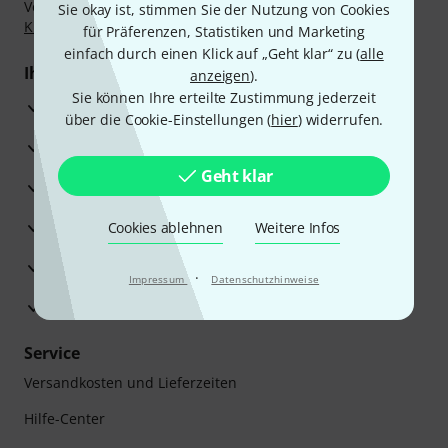
Vorkasse, PayPal, Amazon Pay,
Klarna Sofort bezahlen
,
Sie okay ist, stimmen Sie der Nutzung von Cookies
Klarna Ratenzahlung
oder Kreditkarte.
für Präferenzen, Statistiken und Marketing
einfach durch einen Klick auf „Geht klar“ zu (
alle
Ihre Vorteile
anzeigen
).
Sie können Ihre erteilte Zustimmung jederzeit
3 Jahre Thomann Garantie
über die Cookie-Einstellungen (
hier
) widerrufen.
30 Tage Money-Back-Garantie
Geht klar
Reparaturservice
Beratung durch Fachexperten
Cookies ablehnen
Weitere Infos
Zufriedenheitsgarantie
·
Impressum
Datenschutzhinweise
Europas größtes Versandlager
Service
Versandkosten und Lieferzeiten
Hilfe-Center