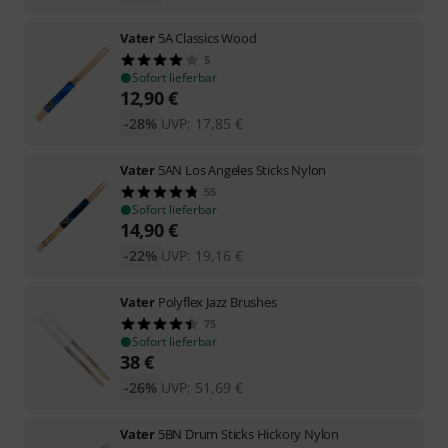
Vater
5A Classics Wood
5
Sofort lieferbar
12,90
€
-28%
UVP:
17,85
€
Vater
5AN Los Angeles Sticks Nylon
55
Sofort lieferbar
14,90
€
-22%
UVP:
19,16
€
Vater
Polyflex Jazz Brushes
75
Sofort lieferbar
38
€
-26%
UVP:
51,69
€
Vater
5BN Drum Sticks Hickory Nylon