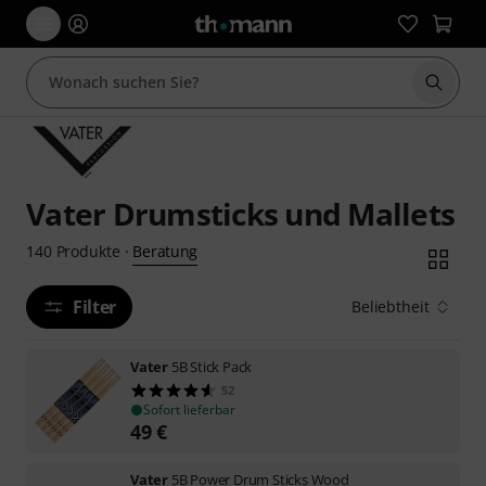
Suche 
Vater Drumsticks und Mallets
Beratung
140
Produkte
·
Filter
Beliebtheit
Vater
5B Stick Pack
52
Sofort lieferbar
49
€
Vater
5B Power Drum Sticks Wood