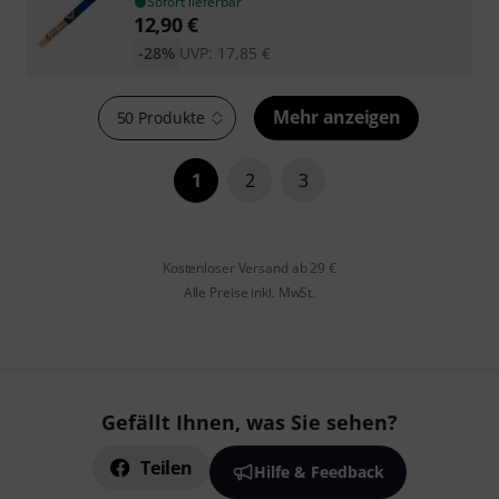
Sofort lieferbar
12,90
€
-28%
UVP:
17,85
€
Mehr anzeigen
50 Produkte
1
2
3
Kostenloser Versand ab 29 €
Alle Preise inkl. MwSt.
Gefällt Ihnen, was Sie sehen?
Teilen
Hilfe & Feedback