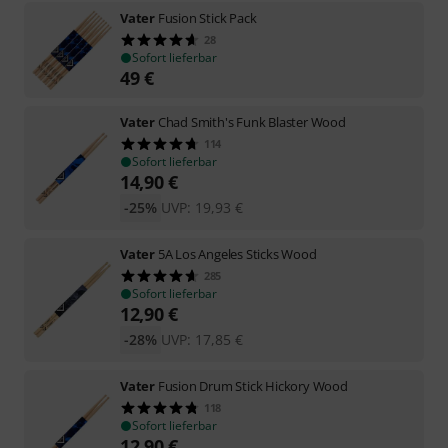
Vater
Fusion Stick Pack
28
Sofort lieferbar
49
€
Vater
Chad Smith's Funk Blaster Wood
114
Sofort lieferbar
14,90
€
-25%
UVP:
19,93
€
Vater
5A Los Angeles Sticks Wood
285
Sofort lieferbar
12,90
€
-28%
UVP:
17,85
€
Vater
Fusion Drum Stick Hickory Wood
118
Sofort lieferbar
12,90
€