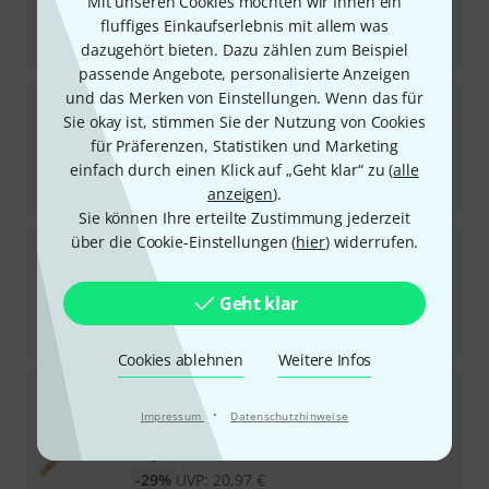
Mit unseren Cookies möchten wir Ihnen ein
12,90
€
fluffiges Einkaufserlebnis mit allem was
-28%
UVP:
17,85
€
dazugehört bieten. Dazu zählen zum Beispiel
passende Angebote, personalisierte Anzeigen
und das Merken von Einstellungen. Wenn das für
Vater
Maple Sweet Ride Sticks
Sie okay ist, stimmen Sie der Nutzung von Cookies
84
Sofort lieferbar
für Präferenzen, Statistiken und Marketing
12,90
€
einfach durch einen Klick auf „Geht klar“ zu (
alle
-28%
UVP:
17,85
€
anzeigen
).
Sie können Ihre erteilte Zustimmung jederzeit
über die Cookie-Einstellungen (
hier
) widerrufen.
Vater
8A Hickory Sticks
4
Sofort lieferbar
Geht klar
12,90
€
-28%
UVP:
17,85
€
Cookies ablehnen
Weitere Infos
Vater
Mike Mangini Wicked Piston
29
·
Impressum
Datenschutzhinweise
Sofort lieferbar
14,90
€
-29%
UVP:
20,97
€